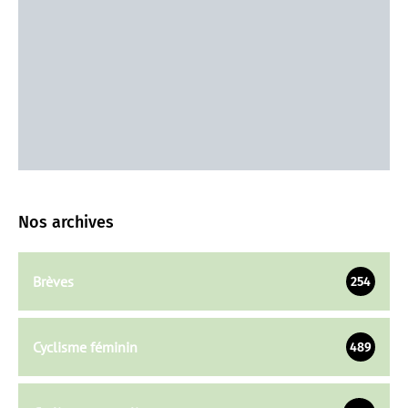
Nos archives
Brèves
254
Cyclisme féminin
489