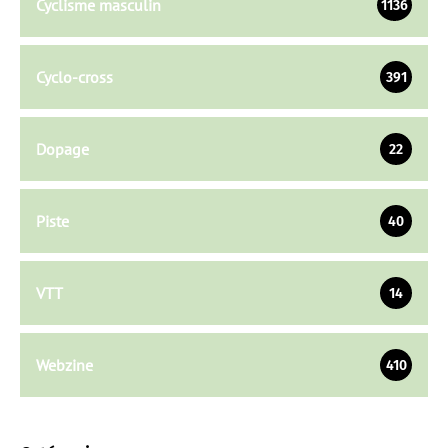
Cyclisme masculin
1136
Cyclo-cross
391
Dopage
22
Piste
40
VTT
14
Webzine
410