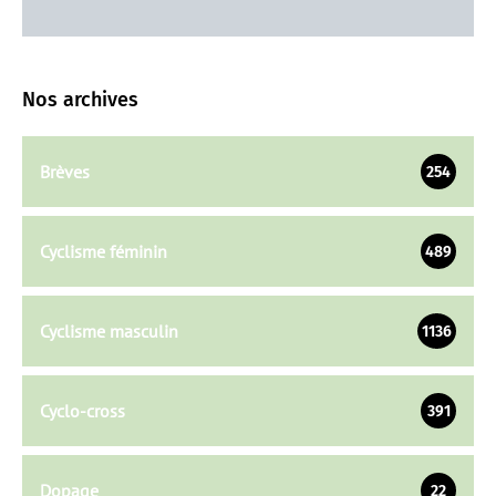
Nos archives
Brèves
254
Cyclisme féminin
489
Cyclisme masculin
1136
Cyclo-cross
391
Dopage
22