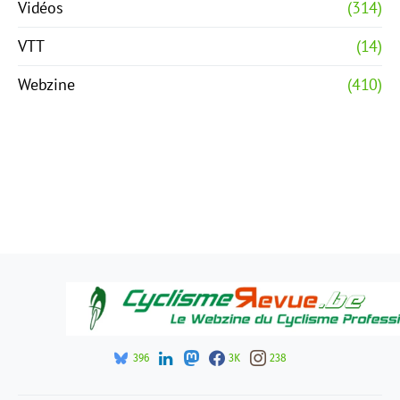
Vidéos
(314)
VTT
(14)
Webzine
(410)
396
3K
238