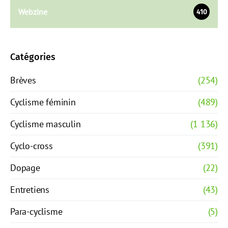
Webzine
410
Catégories
Brèves
(254)
Cyclisme féminin
(489)
Cyclisme masculin
(1 136)
Cyclo-cross
(391)
Dopage
(22)
Entretiens
(43)
Para-cyclisme
(5)