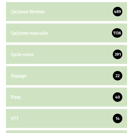
Cyclisme féminin
489
Cyclisme masculin
1136
Cyclo-cross
391
Dopage
22
Piste
40
VTT
14