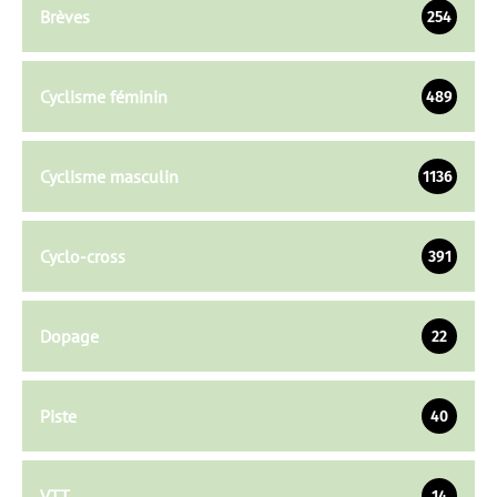
Brèves
254
Cyclisme féminin
489
Cyclisme masculin
1136
Cyclo-cross
391
Dopage
22
Piste
40
VTT
14