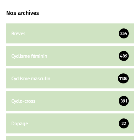
Nos archives
Brèves
254
Cyclisme féminin
489
Cyclisme masculin
1136
Cyclo-cross
391
Dopage
22