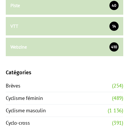
Piste
40
VTT
14
Webzine
410
Catégories
Brèves
(254)
Cyclisme féminin
(489)
Cyclisme masculin
(1 136)
Cyclo-cross
(391)