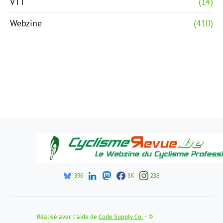
VTT
(14)
Webzine
(410)
396
3K
238
Réalisé avec l'aide de
Code Supply Co.
- ©