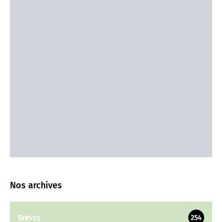
Nos archives
Brèves
254