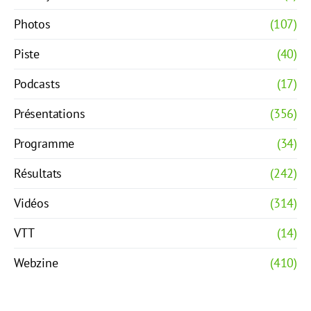
Photos
(107)
Piste
(40)
Podcasts
(17)
Présentations
(356)
Programme
(34)
Résultats
(242)
Vidéos
(314)
VTT
(14)
Webzine
(410)