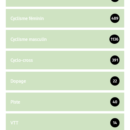
Cyclisme féminin
489
Cyclisme masculin
1136
Cyclo-cross
391
Dopage
22
Piste
40
VTT
14