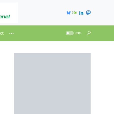
396
ct
DARK