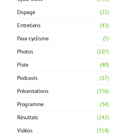
Dopage
(22)
Entretiens
(43)
Para-cyclisme
(5)
Photos
(107)
Piste
(40)
Podcasts
(17)
Présentations
(356)
Programme
(34)
Résultats
(242)
Vidéos
(314)