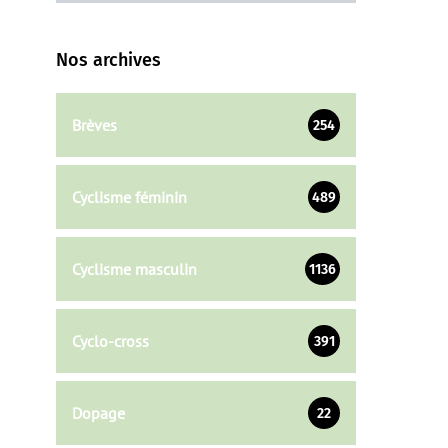
Nos archives
Brèves
254
Cyclisme féminin
489
Cyclisme masculin
1136
Cyclo-cross
391
Dopage
22