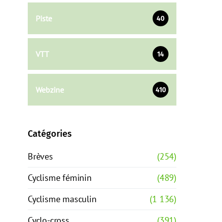
Piste
40
VTT
14
Webzine
410
Catégories
Brèves
(254)
Cyclisme féminin
(489)
Cyclisme masculin
(1 136)
Cyclo-cross
(391)