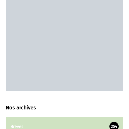
Nos archives
Brèves
254