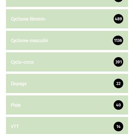
Cyclisme féminin
489
Cyclisme masculin
1136
Cyclo-cross
391
Dopage
22
Piste
40
VTT
14