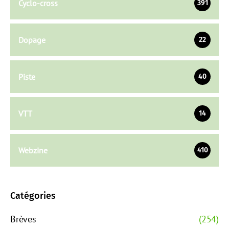
Cyclo-cross
391
Dopage
22
Piste
40
VTT
14
Webzine
410
Catégories
Brèves
(254)