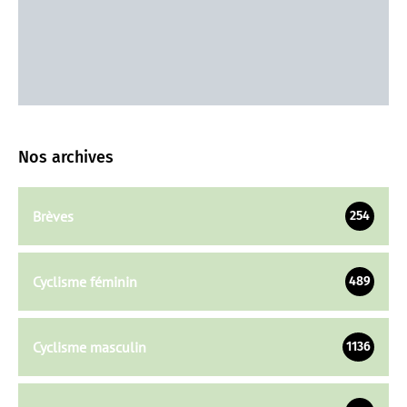
Nos archives
Brèves
254
Cyclisme féminin
489
Cyclisme masculin
1136