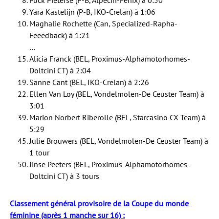
Puck Pieterse (P-B, Alpecin-Fenix) à 0:50
Yara Kastelijn (P-B, IKO-Crelan) à 1:06
Maghalie Rochette (Can, Specialized-Rapha-
Feeedback) à 1:21
…
Alicia Franck (BEL, Proximus-Alphamotorhomes-
Doltcini CT) à 2:04
Sanne Cant (BEL, IKO-Crelan) à 2:26
Ellen Van Loy (BEL, Vondelmolen-De Ceuster Team) à
3:01
Marion Norbert Riberolle (BEL, Starcasino CX Team) à
5:29
Julie Brouwers (BEL, Vondelmolen-De Ceuster Team) à
1 tour
Jinse Peeters (BEL, Proximus-Alphamotorhomes-
Doltcini CT) à 3 tours
Classement général provisoire de la Coupe du monde
féminine (après 1 manche sur 16) :