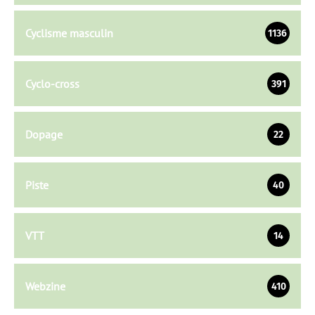
Cyclisme masculin
1136
Cyclo-cross
391
Dopage
22
Piste
40
VTT
14
Webzine
410