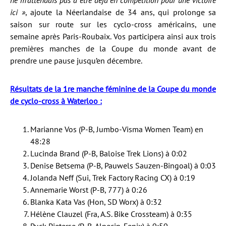
ne m’attendais pas à être déjà en compétition pour une victoire
ici »
, ajoute la Néerlandaise de 34 ans, qui prolonge sa
saison sur route sur les cyclo-cross américains, une
semaine après Paris-Roubaix. Vos participera ainsi aux trois
premières manches de la Coupe du monde avant de
prendre une pause jusqu’en décembre.
Résultats de la 1re manche féminine de la Coupe du monde
de cyclo-cross à Waterloo :
Marianne Vos (P-B, Jumbo-Visma Women Team) en
48:28
Lucinda Brand (P-B, Baloise Trek Lions) à 0:02
Denise Betsema (P-B, Pauwels Sauzen-Bingoal) à 0:03
Jolanda Neff (Sui, Trek Factory Racing CX) à 0:19
Annemarie Worst (P-B, 777) à 0:26
Blanka Kata Vas (Hon, SD Worx) à 0:32
Hélène Clauzel (Fra, A.S. Bike Crossteam) à 0:35