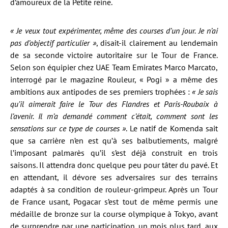
d’amoureux de la Petite reine.
« Je veux tout expérimenter, même des courses d’un jour. Je n’ai
pas d’objectif particulier »
, disait-il clairement au lendemain
de sa seconde victoire autoritaire sur le Tour de France.
Selon son équipier chez UAE Team Emirates Marco Marcato,
interrogé par le magazine Rouleur, « Pogi » a même des
ambitions aux antipodes de ses premiers trophées :
« Je sais
qu’il aimerait faire le Tour des Flandres et Paris-Roubaix à
l’avenir. Il m’a demandé comment c’était, comment sont les
sensations sur ce type de courses »
. Le natif de Komenda sait
que sa carrière n’en est qu’à ses balbutiements, malgré
l’imposant palmarès qu’il s’est déjà construit en trois
saisons. Il attendra donc quelque peu pour tâter du pavé. Et
en attendant, il dévore ses adversaires sur des terrains
adaptés à sa condition de rouleur-grimpeur. Après un Tour
de France usant, Pogacar s’est tout de même permis une
médaille de bronze sur la course olympique à Tokyo, avant
de surprendre par une participation, un mois plus tard, aux