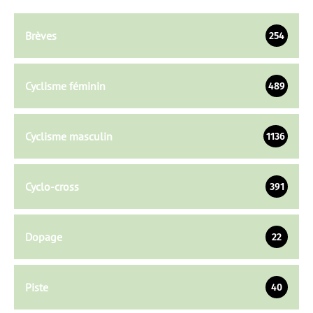
Brèves
254
Cyclisme féminin
489
Cyclisme masculin
1136
Cyclo-cross
391
Dopage
22
Piste
40