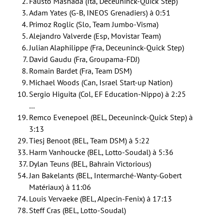
Fausto Masnada (Ita, Deceuninck-Quick Step)
Adam Yates (G-B, INEOS Grenadiers) à 0:51
Primoz Roglic (Slo, Team Jumbo-Visma)
Alejandro Valverde (Esp, Movistar Team)
Julian Alaphilippe (Fra, Deceuninck-Quick Step)
David Gaudu (Fra, Groupama-FDJ)
Romain Bardet (Fra, Team DSM)
Michael Woods (Can, Israel Start-up Nation)
Sergio Higuita (Col, EF Education-Nippo) à 2:25
…
Remco Evenepoel (BEL, Deceuninck-Quick Step) à
3:13
Tiesj Benoot (BEL, Team DSM) à 5:22
Harm Vanhoucke (BEL, Lotto-Soudal) à 5:36
Dylan Teuns (BEL, Bahrain Victorious)
Jan Bakelants (BEL, Intermarché-Wanty-Gobert
Matériaux) à 11:06
Louis Vervaeke (BEL, Alpecin-Fenix) à 17:13
Steff Cras (BEL, Lotto-Soudal)