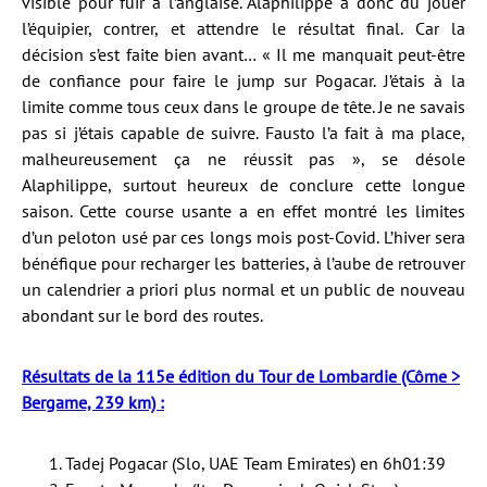
visible pour fuir à l’anglaise. Alaphilippe a donc dû jouer
l’équipier, contrer, et attendre le résultat final. Car la
décision s’est faite bien avant… « Il me manquait peut-être
de confiance pour faire le jump sur Pogacar. J’étais à la
limite comme tous ceux dans le groupe de tête. Je ne savais
pas si j’étais capable de suivre. Fausto l’a fait à ma place,
malheureusement ça ne réussit pas », se désole
Alaphilippe, surtout heureux de conclure cette longue
saison. Cette course usante a en effet montré les limites
d’un peloton usé par ces longs mois post-Covid. L’hiver sera
bénéfique pour recharger les batteries, à l’aube de retrouver
un calendrier a priori plus normal et un public de nouveau
abondant sur le bord des routes.
Résultats de la 115e édition du Tour de Lombardie (Côme >
Bergame, 239 km) :
Tadej Pogacar (Slo, UAE Team Emirates) en 6h01:39