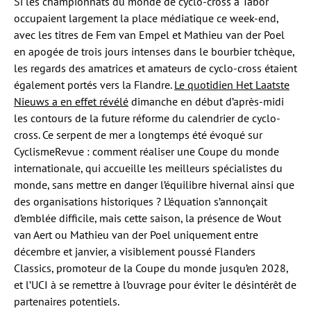
Si les championnats du monde de cyclo-cross à Tabor
occupaient largement la place médiatique ce week-end,
avec les titres de Fem van Empel et Mathieu van der Poel
en apogée de trois jours intenses dans le bourbier tchèque,
les regards des amatrices et amateurs de cyclo-cross étaient
également portés vers la Flandre.
Le quotidien Het Laatste
Nieuws a en effet révélé
dimanche en début d’après-midi
les contours de la future réforme du calendrier de cyclo-
cross. Ce serpent de mer a longtemps été évoqué sur
CyclismeRevue : comment réaliser une Coupe du monde
internationale, qui accueille les meilleurs spécialistes du
monde, sans mettre en danger l’équilibre hivernal ainsi que
des organisations historiques ? L’équation s’annonçait
d’emblée difficile, mais cette saison, la présence de Wout
van Aert ou Mathieu van der Poel uniquement entre
décembre et janvier, a visiblement poussé Flanders
Classics, promoteur de la Coupe du monde jusqu’en 2028,
et l’UCI à se remettre à l’ouvrage pour éviter le désintérêt de
partenaires potentiels.