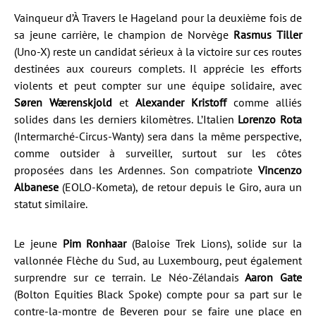
Vainqueur d’À Travers le Hageland pour la deuxième fois de
sa jeune carrière, le champion de Norvège
Rasmus Tiller
(Uno-X) reste un candidat sérieux à la victoire sur ces routes
destinées aux coureurs complets. Il apprécie les efforts
violents et peut compter sur une équipe solidaire, avec
Søren Wærenskjold
et
Alexander Kristoff
comme alliés
solides dans les derniers kilomètres. L’Italien
Lorenzo Rota
(Intermarché-Circus-Wanty) sera dans la même perspective,
comme outsider à surveiller, surtout sur les côtes
proposées dans les Ardennes. Son compatriote
Vincenzo
Albanese
(EOLO-Kometa), de retour depuis le Giro, aura un
statut similaire.
Le jeune
Pim Ronhaar
(Baloise Trek Lions), solide sur la
vallonnée Flèche du Sud, au Luxembourg, peut également
surprendre sur ce terrain. Le Néo-Zélandais
Aaron Gate
(Bolton Equities Black Spoke) compte pour sa part sur le
contre-la-montre de Beveren pour se faire une place en