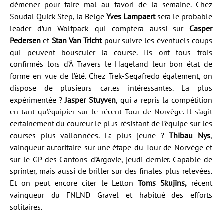
démener pour faire mal au favori de la semaine. Chez
Soudal Quick Step, la Belge
Yves Lampaert
sera le probable
leader d’un Wolfpack qui comptera aussi sur
Casper
Pedersen
et
Stan Van Tricht
pour suivre les éventuels coups
qui peuvent bousculer la course. Ils ont tous trois
confirmés lors d’À Travers le Hageland leur bon état de
forme en vue de l’été. Chez Trek-Segafredo également, on
dispose de plusieurs cartes intéressantes. La plus
expérimentée ?
Jasper Stuyven
, qui a repris la compétition
en tant qu’équipier sur le récent Tour de Norvège. Il s’agit
certainement du coureur le plus résistant de l’équipe sur les
courses plus vallonnées. La plus jeune ?
Thibau Nys
,
vainqueur autoritaire sur une étape du Tour de Norvège et
sur le GP des Cantons d’Argovie, jeudi dernier. Capable de
sprinter, mais aussi de briller sur des finales plus relevées.
Et on peut encore citer le Letton
Toms Skujins,
récent
vainqueur du FNLND Gravel et habitué des efforts
solitaires.