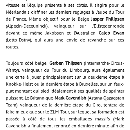
vitesse et l’équipe présente à ses côtés. Il s’agira pour le
Néerlandais d’affiner les derniers réglages à l’aube du Tour
de France. Même objectif pour le Belge
Jasper Philipsen
(Alpecin-Deceuninck), vainqueur sur l’Elfstedenronde
devant ce même Jakobsen et l’Australien
Caleb Ewan
(Lotto-Dstny), qui aura une envie de revanche sur ces
routes.
Toujours côté belge,
Gerben Thijssen
(Intermarché-Circus-
Wanty), vainqueur du Tour du Limbourg, aura également
une carte à jouer, principalement sur la deuxième étape à
Knokke-Heist ou la dernière étape à Bruxelles, sur un faux-
plat montant qui sied idéalement à ses qualités de sprinter
puissant.
Le Britannique
Mark Cavendish
(Astana Qazaqstan
Team), vainqueur de la dernière étape du Giro, tentera de
faire mieux que sur le ZLM Tour, sur lequel sa formation est
passée à côté de tous les emballages massifs
(Mark
Cavendish a finalement renoncé en dernière minute afin de