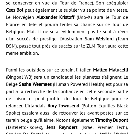
se conserver en vue du Tour de France). Son coéquipier
Cees Bol
peut également le supléer vu sa pointe de vitesse.
Le Norvégien
Alexander Kristoff
(Uno-X) aura le Tour de
France en tête et pourra tenter sa chance sur ce Tour de
Belgique. Mais il ne sera évidemment pas le seul à rêver
d’un succès de prestige. L’Australien
Sam Welsford
(Team
DSM), passé tout près du succès sur le ZLM Tour, aura cette
même ambition.
Parmi les outsiders sur ce terrain, l’Italien
Matteo Malucelli
(Bingoal WB) sera un candidat si les planètes s’alignent. Le
Belge
Sasha Weemaes
(Human Powered Health) est pour sa
part à la recherche de la confiance en cette seconde partie
de saison et peut profiter du Tour de Belgique pour se
relancer. L’Irlandais
Rory Townsend
(Bolton Equities Black
Spoke) essaiera aussi de retrouver les avant-postes sur ce
terrain belge qu’il aime. Notons également
Timothy Dupont
(Tarteletto-Isorex),
Jens Reynders
(Israel Premier Tech),