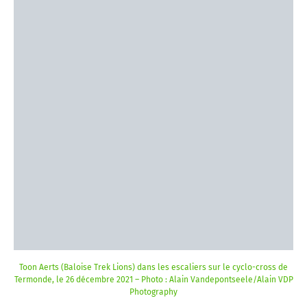
Toon Aerts (Baloise Trek Lions) dans les escaliers sur le cyclo-cross de
Termonde, le 26 décembre 2021 – Photo : Alain Vandepontseele/Alain VDP
Photography