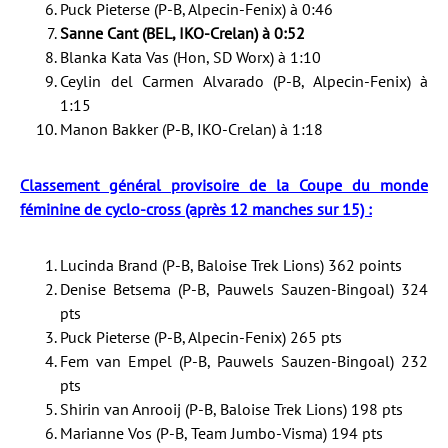
Puck Pieterse (P-B, Alpecin-Fenix) à 0:46
Sanne Cant (BEL, IKO-Crelan) à 0:52
Blanka Kata Vas (Hon, SD Worx) à 1:10
Ceylin del Carmen Alvarado (P-B, Alpecin-Fenix) à
1:15
Manon Bakker (P-B, IKO-Crelan) à 1:18
Classement général provisoire de la Coupe du monde
féminine de cyclo-cross (après 12 manches sur 15) :
Lucinda Brand (P-B, Baloise Trek Lions) 362 points
Denise Betsema (P-B, Pauwels Sauzen-Bingoal) 324
pts
Puck Pieterse (P-B, Alpecin-Fenix) 265 pts
Fem van Empel (P-B, Pauwels Sauzen-Bingoal) 232
pts
Shirin van Anrooij (P-B, Baloise Trek Lions) 198 pts
Marianne Vos (P-B, Team Jumbo-Visma) 194 pts