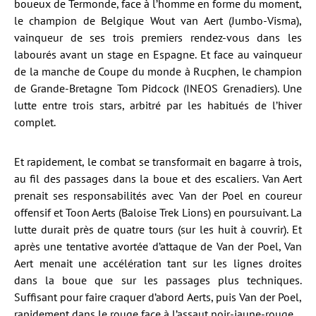
boueux de Termonde, face à l’homme en forme du moment,
le champion de Belgique Wout van Aert (Jumbo-Visma),
vainqueur de ses trois premiers rendez-vous dans les
labourés avant un stage en Espagne. Et face au vainqueur
de la manche de Coupe du monde à Rucphen, le champion
de Grande-Bretagne Tom Pidcock (INEOS Grenadiers). Une
lutte entre trois stars, arbitré par les habitués de l’hiver
complet.
Et rapidement, le combat se transformait en bagarre à trois,
au fil des passages dans la boue et des escaliers. Van Aert
prenait ses responsabilités avec Van der Poel en coureur
offensif et Toon Aerts (Baloise Trek Lions) en poursuivant. La
lutte durait près de quatre tours (sur les huit à couvrir). Et
après une tentative avortée d’attaque de Van der Poel, Van
Aert menait une accélération tant sur les lignes droites
dans la boue que sur les passages plus techniques.
Suffisant pour faire craquer d’abord Aerts, puis Van der Poel,
rapidement dans le rouge face à l’assaut noir-jaune-rouge.