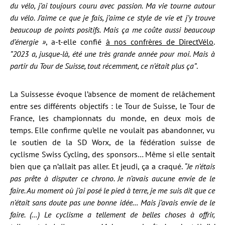
du vélo, j’ai toujours couru avec passion. Ma vie tourne autour
du vélo. J’aime ce que je fais, j’aime ce style de vie et j’y trouve
beaucoup de points positifs. Mais ça me coûte aussi beaucoup
d’énergie »
, a-t-elle confié
à nos confrères de DirectVélo
.
”2023 a, jusque-là, été une très grande année pour moi. Mais à
partir du Tour de Suisse, tout récemment, ce n’était plus ça”
.
La Suissesse évoque l’absence de moment de relâchement
entre ses différents objectifs : le Tour de Suisse, le Tour de
France, les championnats du monde, en deux mois de
temps. Elle confirme qu’elle ne voulait pas abandonner, vu
le soutien de la SD Worx, de la fédération suisse de
cyclisme Swiss Cycling, des sponsors… Même si elle sentait
bien que ça n’allait pas aller. Et jeudi, ça a craqué.
“Je n’étais
pas prête à disputer ce chrono. Je n’avais aucune envie de le
faire. Au moment où j’ai posé le pied à terre, je me suis dit que ce
n’était sans doute pas une bonne idée… Mais j’avais envie de le
faire. (…) Le cyclisme a tellement de belles choses à offrir,