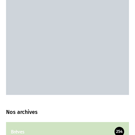
Nos archives
Brèves
254