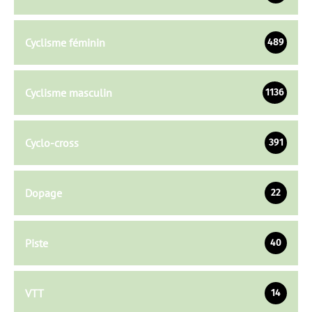
Cyclisme féminin
489
Cyclisme masculin
1136
Cyclo-cross
391
Dopage
22
Piste
40
VTT
14