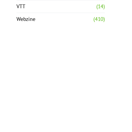
VTT
(14)
Webzine
(410)