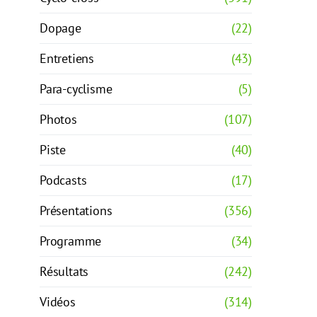
Dopage
(22)
Entretiens
(43)
Para-cyclisme
(5)
Photos
(107)
Piste
(40)
Podcasts
(17)
Présentations
(356)
Programme
(34)
Résultats
(242)
Vidéos
(314)