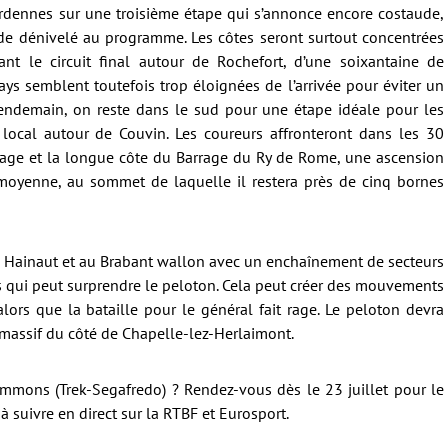
Ardennes sur une troisième étape qui s’annonce encore costaude,
de dénivelé au programme. Les côtes seront surtout concentrées
nt le circuit final autour de Rochefort, d’une soixantaine de
ays semblent toutefois trop éloignées de l’arrivée pour éviter un
 lendemain, on reste dans le sud pour une étape idéale pour les
 local autour de Couvin. Les coureurs affronteront dans les 30
itage et la longue côte du Barrage du Ry de Rome, une ascension
moyenne, au sommet de laquelle il restera près de cinq bornes
 au Hainaut et au Brabant wallon avec un enchaînement de secteurs
s qui peut surprendre le peloton. Cela peut créer des mouvements
 alors que la bataille pour le général fait rage. Le peloton devra
 massif du côté de Chapelle-lez-Herlaimont.
immons (Trek-Segafredo) ? Rendez-vous dès le 23 juillet pour le
 suivre en direct sur la RTBF et Eurosport.