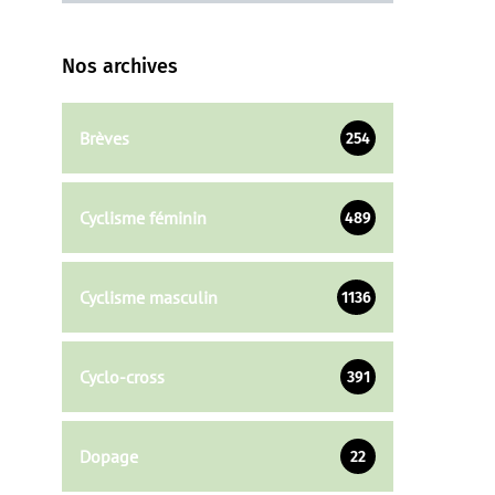
Nos archives
Brèves
254
Cyclisme féminin
489
Cyclisme masculin
1136
Cyclo-cross
391
Dopage
22