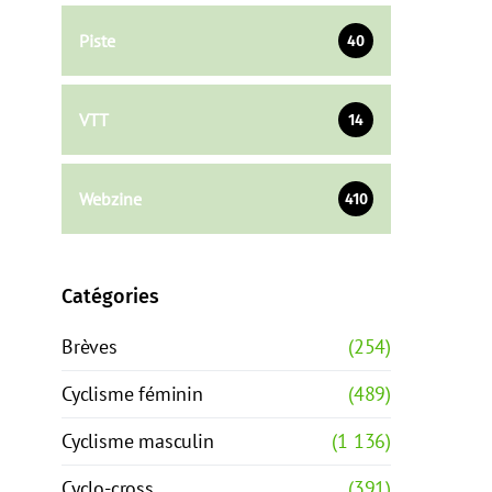
Piste
40
VTT
14
Webzine
410
Catégories
Brèves
(254)
Cyclisme féminin
(489)
Cyclisme masculin
(1 136)
Cyclo-cross
(391)