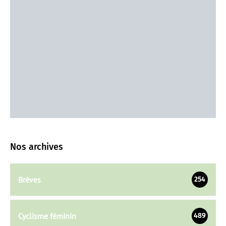
Nos archives
Brèves
254
Cyclisme féminin
489