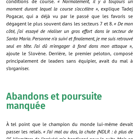
conditions de course.
« Normalement, il y a toujours un
moment durant lequel la course s’accélère »
, explique Tadej
Pogacar, qui a déjà vu par le passé que les favoris se
dégagent le plus souvent dans les secteurs 7 et 8.
« De mon
côté, j’ai essayé de réaliser un gros effort dans le secteur de
Santa Maria. Personne n’a suivi et finalement, je me suis retrouvé
seul en tête. J’ai dû m’engager à fond dans mon attaque »
,
ajoute le Slovène. Derrière, le premier peloton, composé
principalement de leaders sans équipier, avait du mal à
s’organiser.
Abandons et poursuite
manquée
À tel point que le champion du monde lui-même devait
passer les relais.
« J’ai mal au dos, la chute (NDLR : à plus de
95 kilomètres de l’arrivée) m’a handicapé pour la suite. Mais on