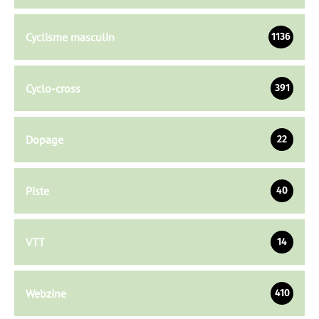
Cyclisme masculin
1136
Cyclo-cross
391
Dopage
22
Piste
40
VTT
14
Webzine
410