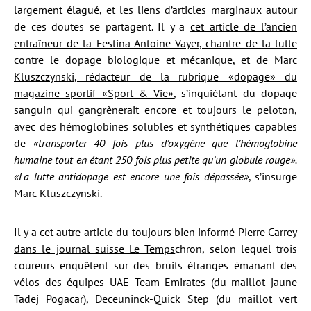
largement élagué, et les liens d’articles marginaux autour
de ces doutes se partagent. Il y a
cet article de l’ancien
entraîneur de la Festina Antoine Vayer, chantre de la lutte
contre le dopage biologique et mécanique, et de Marc
Kluszczynski, rédacteur de la rubrique «dopage» du
magazine sportif «Sport & Vie»
, s’inquiétant du dopage
sanguin qui gangrènerait encore et toujours le peloton,
avec des hémoglobines solubles et synthétiques capables
de
«transporter 40 fois plus d’oxygène que l’hémoglobine
humaine tout en étant 250 fois plus petite qu’un globule rouge».
«La lutte antidopage est encore une fois dépassée»
, s’insurge
Marc Kluszczynski.
Il y a
cet autre article du toujours bien informé Pierre Carrey
dans le journal suisse Le Temps
chron, selon lequel trois
coureurs enquêtent sur des bruits étranges émanant des
vélos des équipes UAE Team Emirates (du maillot jaune
Tadej Pogacar), Deceuninck-Quick Step (du maillot vert