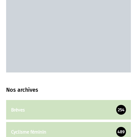
Nos archives
Brèves
254
Cyclisme féminin
489