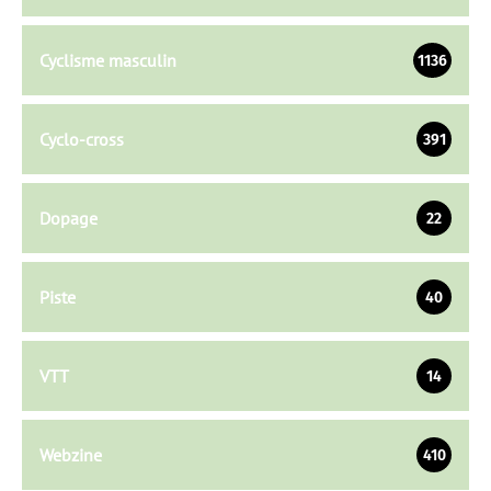
Cyclisme masculin
1136
Cyclo-cross
391
Dopage
22
Piste
40
VTT
14
Webzine
410