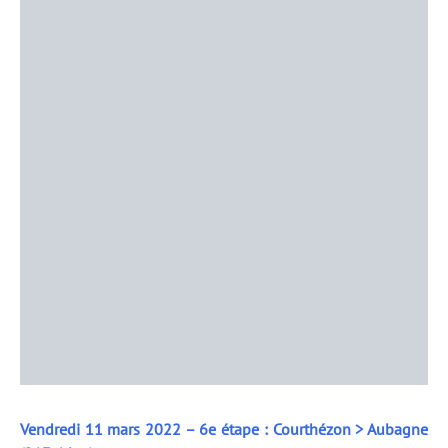
Vendredi 11 mars 2022 – 6e étape : Courthézon > Aubagne