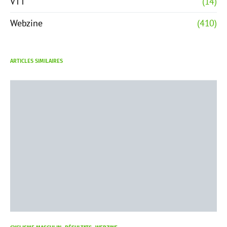
VTT
(14)
Webzine
(410)
ARTICLES SIMILAIRES