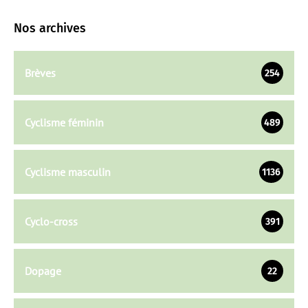
Nos archives
Brèves
254
Cyclisme féminin
489
Cyclisme masculin
1136
Cyclo-cross
391
Dopage
22