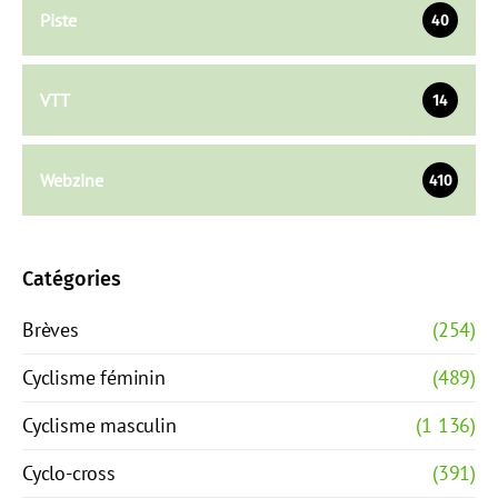
Piste
40
VTT
14
Webzine
410
Catégories
Brèves
(254)
Cyclisme féminin
(489)
Cyclisme masculin
(1 136)
Cyclo-cross
(391)