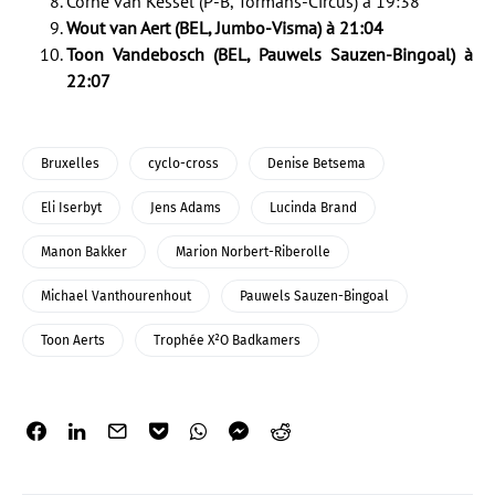
Corné van Kessel (P-B, Tormans-Circus) à 19:38
Wout van Aert (BEL, Jumbo-Visma) à 21:04
Toon Vandebosch (BEL, Pauwels Sauzen-Bingoal) à
22:07
Bruxelles
cyclo-cross
Denise Betsema
Eli Iserbyt
Jens Adams
Lucinda Brand
Manon Bakker
Marion Norbert-Riberolle
Michael Vanthourenhout
Pauwels Sauzen-Bingoal
Toon Aerts
Trophée X²O Badkamers