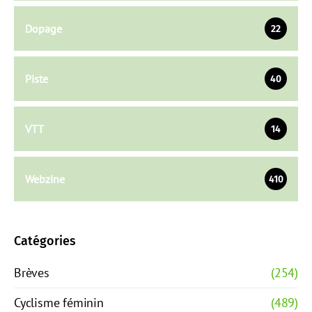
Dopage
22
Piste
40
VTT
14
Webzine
410
Catégories
Brèves
(254)
Cyclisme féminin
(489)