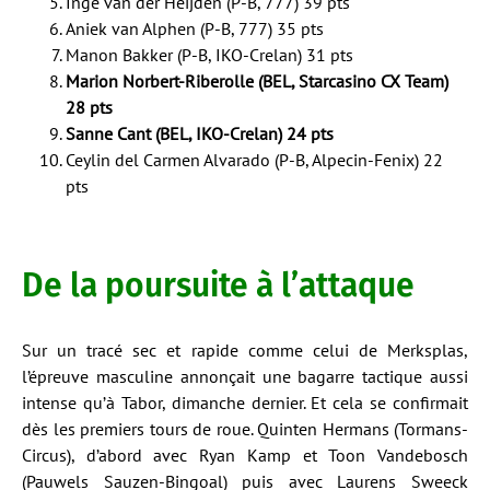
Inge van der Heijden (P-B, 777) 39 pts
Aniek van Alphen (P-B, 777) 35 pts
Manon Bakker (P-B, IKO-Crelan) 31 pts
Marion Norbert-Riberolle (BEL, Starcasino CX Team)
28 pts
Sanne Cant (BEL, IKO-Crelan) 24 pts
Ceylin del Carmen Alvarado (P-B, Alpecin-Fenix) 22
pts
De la poursuite à l’attaque
Sur un tracé sec et rapide comme celui de Merksplas,
l’épreuve masculine annonçait une bagarre tactique aussi
intense qu’à Tabor, dimanche dernier. Et cela se confirmait
dès les premiers tours de roue. Quinten Hermans (Tormans-
Circus), d’abord avec Ryan Kamp et Toon Vandebosch
(Pauwels Sauzen-Bingoal) puis avec Laurens Sweeck