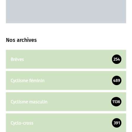
Nos archives
Brèves
254
Cyclisme féminin
489
Cyclisme masculin
1136
Cyclo-cross
391