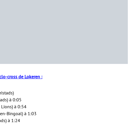
clo-cross de Lokeren :
ristads)
ads) à 0:05
 Lions) à 0:54
en-Bingoal) à 1:03
ads) à 1:24