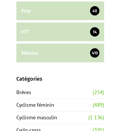
Piste
40
VTT
14
Webzine
410
Catégories
Brèves
(254)
Cyclisme féminin
(489)
Cyclisme masculin
(1 136)
Cyclo-cross
(391)