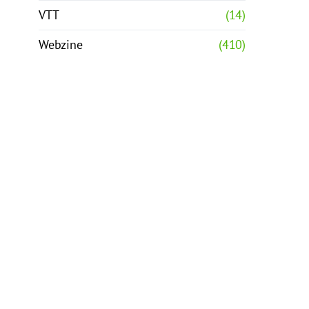
VTT
(14)
Webzine
(410)