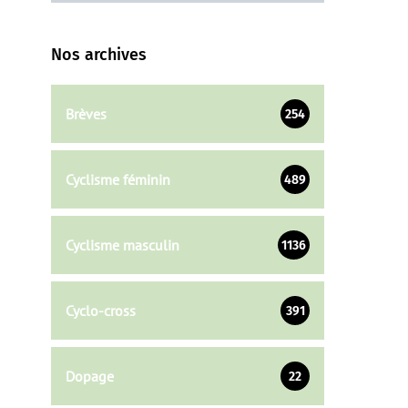
Nos archives
Brèves
254
Cyclisme féminin
489
Cyclisme masculin
1136
Cyclo-cross
391
Dopage
22