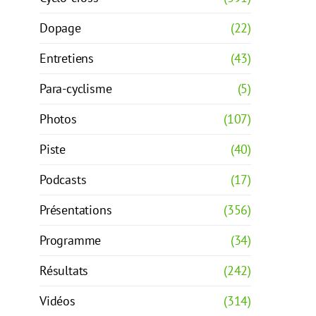
Dopage
(22)
Entretiens
(43)
Para-cyclisme
(5)
Photos
(107)
Piste
(40)
Podcasts
(17)
Présentations
(356)
Programme
(34)
Résultats
(242)
Vidéos
(314)