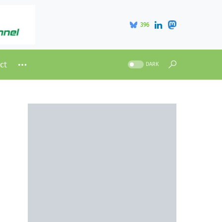
396
ct
DARK