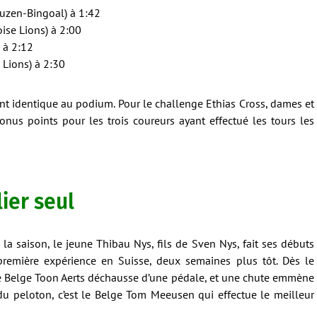
auzen-Bingoal) à 1:42
oise Lions) à 2:00
 à 2:12
e Lions) à 2:30
t identique au podium. Pour le challenge Ethias Cross, dames et
onus points pour les trois coureurs ayant effectué les tours les
lier seul
la saison, le jeune Thibau Nys, fils de Sven Nys, fait ses débuts
première expérience en Suisse, deux semaines plus tôt. Dès le
: le Belge Toon Aerts déchausse d’une pédale, et une chute emmène
 du peloton, c’est le Belge Tom Meeusen qui effectue le meilleur