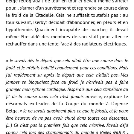
belge rétrogradait de tour en tour et devait même s’arrêter
pour… s’armer d’un survêtement et reprendre sa course dans
le froid de la Citadelle. Cela ne suffisait toutefois pas : au
tour suivant, Iserbyt décidait d’abandonner, en pleurs et en
hypothermie. Quasiment incapable de marcher, il devait
même être aidé des membres de son staff pour aller se
réchauffer dans une tente, face à des radiateurs électriques.
« Je savais dès le départ que cela allait être une course dans le
froid, et je m’étais habillé chaudement pour ces conditions. Mais
j’ai rapidement su après le départ que cela n’allait pas. Mes
jambes se bloquaient face au froid, je n’arrivais pas à faire
grimper mon rythme cardiaque. J’espérais que cela s’améliore au
fil de la course mais cela n’est jamais arrivé »
, explique le
désormais ex-leader de la Coupe du monde à l’agence
Belga.
« Je ne savais quasiment plus ce que je faisais, et je peux
être heureux de ne pas avoir chuté dans toutes ces descentes.
(…) Ce n’est pas la première fois que cela m’arrive. J’avais déjà
connu cela lors des championnats du monde à Bieles (NDLR :