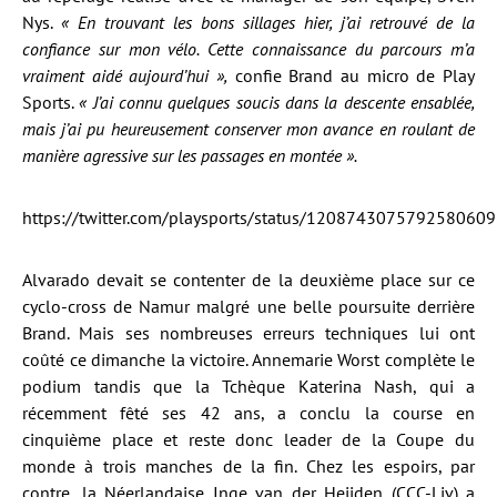
Nys.
« En trouvant les bons sillages hier, j’ai retrouvé de la
confiance sur mon vélo. Cette connaissance du parcours m’a
vraiment aidé aujourd’hui »,
confie Brand au micro de Play
Sports.
« J’ai connu quelques soucis dans la descente ensablée,
mais j’ai pu heureusement conserver mon avance en roulant de
manière agressive sur les passages en montée ».
https://twitter.com/playsports/status/1208743075792580609
Alvarado devait se contenter de la deuxième place sur ce
cyclo-cross de Namur malgré une belle poursuite derrière
Brand. Mais ses nombreuses erreurs techniques lui ont
coûté ce dimanche la victoire. Annemarie Worst complète le
podium tandis que la Tchèque Katerina Nash, qui a
récemment fêté ses 42 ans, a conclu la course en
cinquième place et reste donc leader de la Coupe du
monde à trois manches de la fin. Chez les espoirs, par
contre, la Néerlandaise Inge van der Heijden (CCC-Liv) a