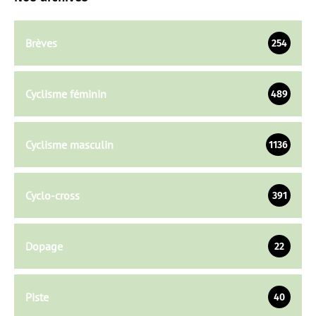
Brèves
254
Cyclisme féminin
489
Cyclisme masculin
1136
Cyclo-cross
391
Dopage
22
Piste
40