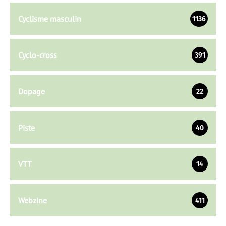
Cyclisme masculin
1136
Cyclo-cross
391
Dopage
22
Piste
40
VTT
14
Webzine
411