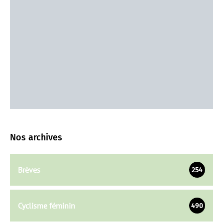
Nos archives
Brèves
254
Cyclisme féminin
490