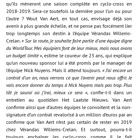
qu’ils mèneront une saison complète en cyclo-cross en
2018-2019. Sera-ce toutefois la dernière pour l’un ou pour
l’autre ? Wout Van Aert, en tout cas, envisage déjà son
avenir à plus grande échelle, et ne pense pas forcément lier
trop longtemps son destin à l’équipe Vérandas Willems-
Crelan.
« Sur la route, je souhaite faire partie d’une équipe digne
du WorldTour. Mes équipiers font de leur mieux, mais nous avons
un budget limité »
, estime le coureur de 23 ans, qui explique
qu’un nouveau sponsor lui a été promis par le manager de
l’équipe Nick Nuyens. Mais il attend toujours.
« J’ai encore un
contrat d’un an, nous verrons ce que l’avenir peut nous offrir. Je
vais encore donner du temps à Nick Nuyens mais pas trop. Plus
tôt je saurai où j’irai, mieux ce sera »
, confie-t-il dans un
entretien au quotidien Het Laatste Nieuws. Van Aert
confirme ainsi que d’autres équipes le convoitent et la non-
signature d’un contrat revalorisé à un million d’euros par an
confirme que Van Aert n’est pas certain de rester en 2019
chez Vérandas Willems-Crelan. Et surtout, pourra-t-il
toujours enchaîner les cyclo-cross comme il le fait