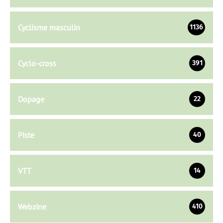
Cyclisme masculin
1136
Cyclo-cross
391
Dopage
22
Piste
40
VTT
14
Webzine
410