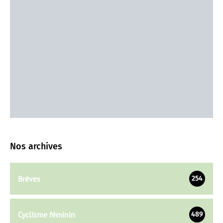
Nos archives
Brèves
254
Cyclisme féminin
489