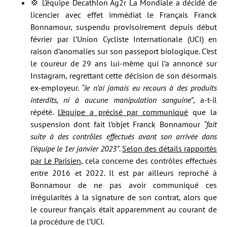
💢 L’équipe Decathlon Ag2r La Mondiale a décidé de
licencier avec effet immédiat le Français Franck
Bonnamour, suspendu provisoirement depuis début
février par l’Union Cycliste Internationale (UCI) en
raison d’anomalies sur son passeport biologique. C’est
le coureur de 29 ans lui-même qui l’a annoncé sur
Instagram, regrettant cette décision de son désormais
ex-employeur.
“Je n’ai jamais eu recours à des produits
interdits, ni à aucune manipulation sanguine”
, a-t-il
répété.
L’équipe a précisé par communiqué
que la
suspension dont fait l’objet Franck Bonnamour
“fait
suite à des contrôles effectués avant son arrivée dans
l’équipe le 1er janvier 2023”
.
Selon des détails rapportés
par Le Parisien
, cela concerne des contrôles effectués
entre 2016 et 2022. Il est par ailleurs reproché à
Bonnamour de ne pas avoir communiqué ces
irrégularités à la signature de son contrat, alors que
le coureur français était apparemment au courant de
la procédure de l’UCI.