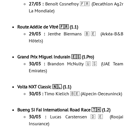
27/03 :
Benoît Cosnefroy 🇫🇷 (Decathlon Ag2r
La Mondiale)
Route Adélie de Vitré 🇫🇷 (1.1)
29/03 :
Jenthe Biermans 🇧🇪 (Arkéa-B&B
Hôtels)
Grand Prix Miguel Indurain 🇪🇸 (1.Pro)
30/03 :
Brandon McNulty 🇺🇸 (UAE Team
Emirates)
Volta NXT Classic 🇳🇱 (1.1)
30/03 :
Timo Kielich 🇧🇪 (Alpecin-Deceuninck)
Bueng Si Fai International Road Race 🇹🇭 (1.2)
30/03 :
Lucas Carstensen 🇩🇪 (Roojai
Insurance)