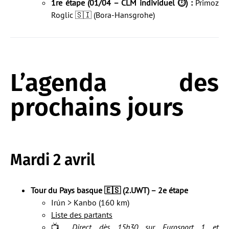
1re étape (01/04 – CLM individuel ⏱️) :
Primoz
Roglic 🇸🇮 (Bora-Hansgrohe)
L’agenda des
prochains jours
Mardi 2 avril
Tour du Pays basque 🇪🇸 (2.UWT) – 2e étape
Irún > Kanbo (160 km)
Liste des partants
📺
Direct dès 15h30 sur Eurosport 1 et