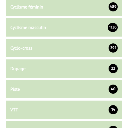
Cyclisme féminin
489
Cyclisme masculin
1136
Cyclo-cross
391
Dopage
22
Piste
40
VTT
14