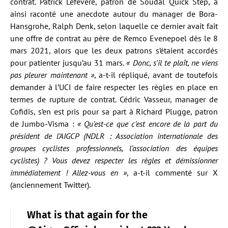
contrat. Patrick Lefevere, patron de Soudal Quick Step, a
ainsi raconté une anecdote autour du manager de Bora-
Hansgrohe, Ralph Denk, selon laquelle ce dernier avait fait
une offre de contrat au père de Remco Evenepoel dès le 8
mars 2021, alors que les deux patrons s’étaient accordés
pour patienter jusqu’au 31 mars.
« Donc, s’il te plaît, ne viens
pas pleurer maintenant »
, a-t-il répliqué, avant de toutefois
demander à l’UCI de faire respecter les règles en place en
termes de rupture de contrat. Cédric Vasseur, manager de
Cofidis, s’en est pris pour sa part à Richard Plugge, patron
de Jumbo-Visma :
« Qu’est-ce que c’est encore de la part du
président de l’AIGCP (NDLR : Association internationale des
groupes cyclistes professionnels, l’association des équipes
cyclistes) ? Vous devez respecter les règles et démissionner
immédiatement ! Allez-vous en »
, a-t-il commenté sur X
(anciennement Twitter).
What is that again for the