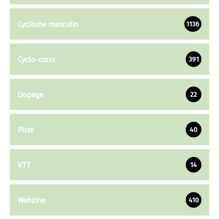
Cyclisme masculin
1136
Cyclo-cross
391
Dopage
22
Piste
40
VTT
14
Webzine
410