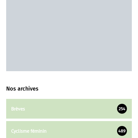
Nos archives
Brèves
254
Cyclisme féminin
489