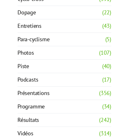
Dopage
(22)
Entretiens
(43)
Para-cyclisme
(5)
Photos
(107)
Piste
(40)
Podcasts
(17)
Présentations
(356)
Programme
(34)
Résultats
(242)
Vidéos
(314)