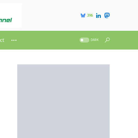
396
ct
DARK