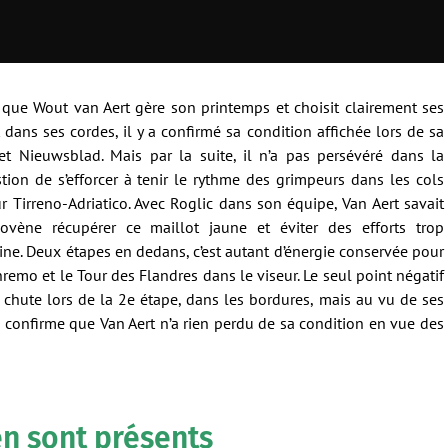
 que Wout van Aert gère son printemps et choisit clairement ses
t dans ses cordes, il y a confirmé sa condition affichée lors de sa
 Het Nieuwsblad. Mais par la suite, il n’a pas persévéré dans la
tion de s’efforcer à tenir le rythme des grimpeurs dans les cols
ur Tirreno-Adriatico. Avec Roglic dans son équipe, Van Aert savait
lovène récupérer ce maillot jaune et éviter des efforts trop
ne. Deux étapes en dedans, c’est autant d’énergie conservée pour
remo et le Tour des Flandres dans le viseur. Le seul point négatif
 chute lors de la 2e étape, dans les bordures, mais au vu de ses
e confirme que Van Aert n’a rien perdu de sa condition en vue des
en sont présents