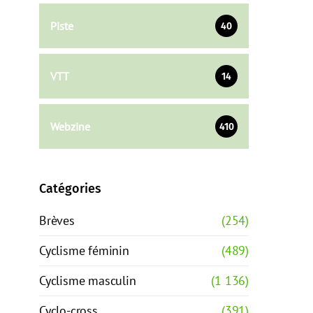
Piste
40
VTT
14
Webzine
410
Catégories
Brèves
(254)
Cyclisme féminin
(489)
Cyclisme masculin
(1 136)
Cyclo-cross
(391)