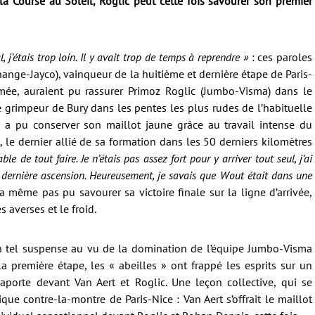
la Course au Soleil, Roglic peut cette fois savourer son premier
 j’étais trop loin. Il y avait trop de temps à reprendre »
: ces paroles
ange-Jayco), vainqueur de la huitième et dernière étape de Paris-
ée, auraient pu rassurer Primoz Roglic (Jumbo-Visma) dans le
de grimpeur de Bury dans les pentes les plus rudes de l’habituelle
e a pu conserver son maillot jaune grâce au travail intense du
le dernier allié de sa formation dans les 50 derniers kilomètres
le de tout faire. Je n’étais pas assez fort pour y arriver tout seul, j’ai
a dernière ascension. Heureusement, je savais que Wout était dans une
n’a même pas pu savourer sa victoire finale sur la ligne d’arrivée,
s averses et le froid.
un tel suspense au vu de la domination de l’équipe Jumbo-Visma
a première étape, les « abeilles » ont frappé les esprits sur un
Laporte devant Van Aert et Roglic. Une leçon collective, qui se
nique contre-la-montre de Paris-Nice : Van Aert s’offrait le maillot