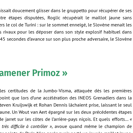
aissait doucement glisser dans le gruppetto pour récupérer de ses
re étapes disputées, Roglic récupérait le maillot jaune sans
rs le col de Turini : sur le sommet enneigé, le Slovène menait les
es rivaux pour les déposer dans son style explosif habituel dans
e 45 secondes d’avance sur son plus proche adversaire, le Slovène
 ramener Primoz »
es certitudes de la Jumbo-Visma, attaquée dès les premières
 point que lors d’une accélération des INEOS Grenadiers dans la
even Kruijswijk et Rohan Dennis lâchaient prise, laissant le seul
jaune. Un Wout van Aert épargné sur les deux précédentes étapes
jarret sur les côtes de l’arrière-pays niçois. Et quels efforts…
«
très difficile à contrôler »
, avoue quand même le champion de