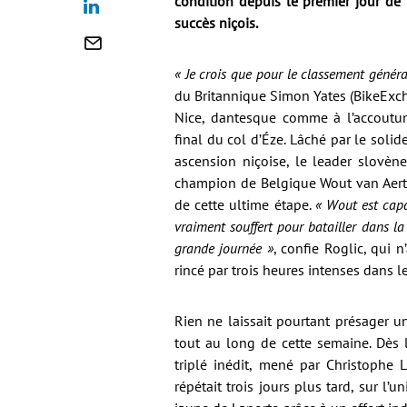
condition depuis le premier jour de 
succès niçois.
« Je crois que pour le classement général,
du Britannique Simon Yates (BikeExch
Nice, dantesque comme à l’accoutum
final du col d’Éze. Lâché par le soli
ascension niçoise, le leader slovèn
champion de Belgique Wout van Aert, 
de cette ultime étape.
« Wout est capab
vraiment souffert pour batailler dans l
grande journée »
, confie Roglic, qui 
rincé par trois heures intenses dans le
Rien ne laissait pourtant présager 
tout au long de cette semaine. Dès l
triplé inédit, mené par Christophe 
répétait trois jours plus tard, sur l’u