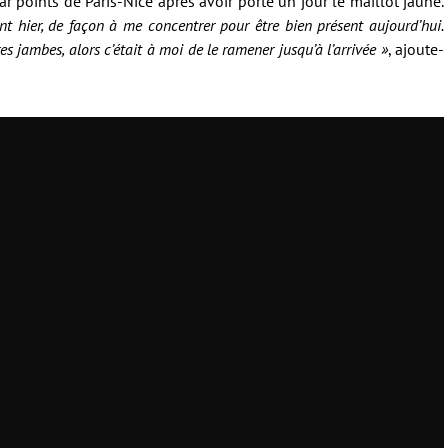
 points de Paris-Nice après avoir porté un jour le maillot jaune.
ent hier, de façon à me concentrer pour être bien présent aujourd’hui.
es jambes, alors c’était à moi de le ramener jusqu’à l’arrivée »
, ajoute-