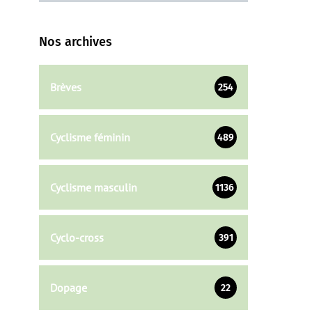
Nos archives
Brèves
254
Cyclisme féminin
489
Cyclisme masculin
1136
Cyclo-cross
391
Dopage
22