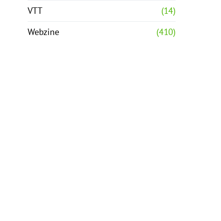
VTT
(14)
Webzine
(410)