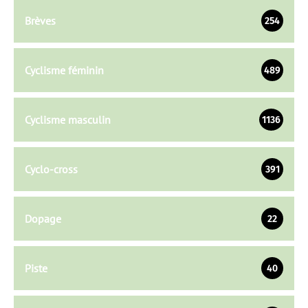
Brèves
254
Cyclisme féminin
489
Cyclisme masculin
1136
Cyclo-cross
391
Dopage
22
Piste
40