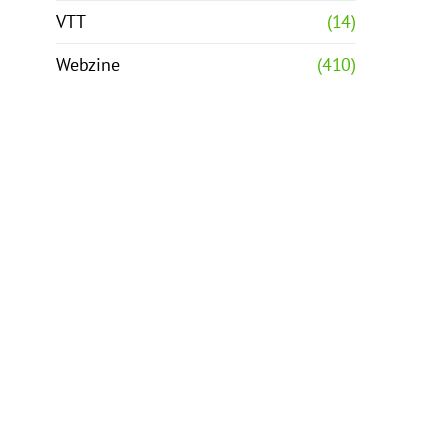
VTT
(14)
Webzine
(410)