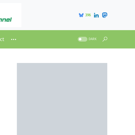
396
ct
DARK