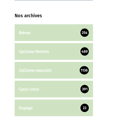
Nos archives
Brèves
254
Cyclisme féminin
489
Cyclisme masculin
1136
Cyclo-cross
391
Dopage
22