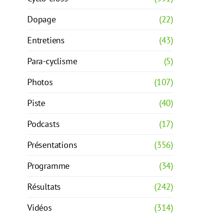
Dopage
(22)
Entretiens
(43)
Para-cyclisme
(5)
Photos
(107)
Piste
(40)
Podcasts
(17)
Présentations
(356)
Programme
(34)
Résultats
(242)
Vidéos
(314)