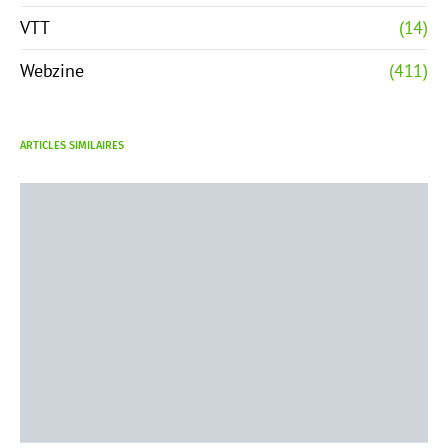
VTT
(14)
Webzine
(411)
ARTICLES SIMILAIRES