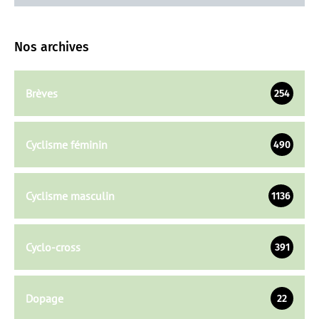
Nos archives
Brèves
254
Cyclisme féminin
490
Cyclisme masculin
1136
Cyclo-cross
391
Dopage
22