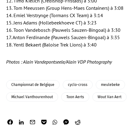
12. Timo Kielich (Credishop-Fristads) à 3:00
13. Tom Meeussen (Group Hens-Maes Containers) à 3:08
14. Emiel Verstrynge (Tormans CX Team) à 3:14
15. Jens Adams (Hollebeekhoeve CT) à 3:23
16. Toon Vandebosch (Pauwels Sauzen-Bingoal) à 3:30
17. Anton Ferdinande (Pauwels Sauzen-Bingoal) à 3:35
18. Yentl Bekaert (Baloise Trek Lions) à 3:40
Photos : Alain Vandepontseele/Alain VDP Photography
Championnat de Belgique
cyclo-cross
meulebeke
Michael Vanthourenhout
Toon Aerts
Wout Van Aert