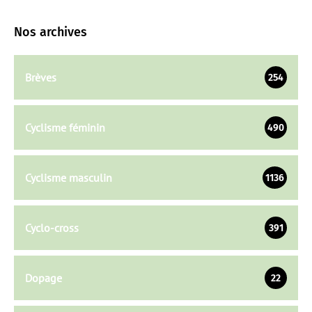
Nos archives
Brèves
254
Cyclisme féminin
490
Cyclisme masculin
1136
Cyclo-cross
391
Dopage
22