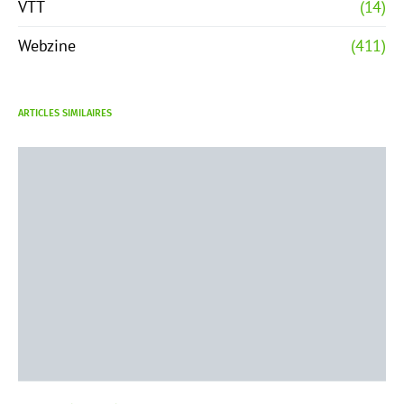
VTT
(14)
Webzine
(411)
ARTICLES SIMILAIRES