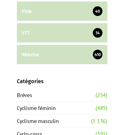
Piste
40
VTT
14
Webzine
410
Catégories
Brèves
(254)
Cyclisme féminin
(489)
Cyclisme masculin
(1 136)
Cyclo-cross
(391)