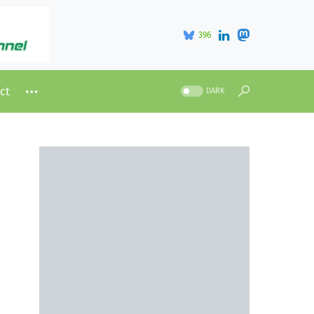
396
ct
DARK