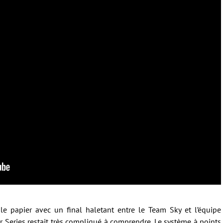
 le papier avec un final haletant entre le Team Sky et l’équipe
Series restait très compliqué à comprendre. Le système à points