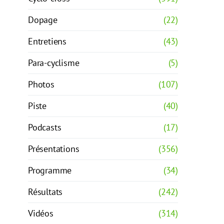
Dopage
(22)
Entretiens
(43)
Para-cyclisme
(5)
Photos
(107)
Piste
(40)
Podcasts
(17)
Présentations
(356)
Programme
(34)
Résultats
(242)
Vidéos
(314)