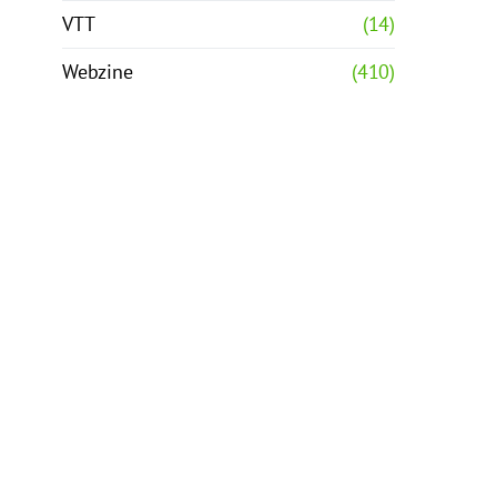
VTT
(14)
Webzine
(410)