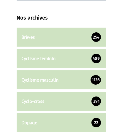
Nos archives
Brèves
254
Cyclisme féminin
489
Cyclisme masculin
1136
Cyclo-cross
391
Dopage
22