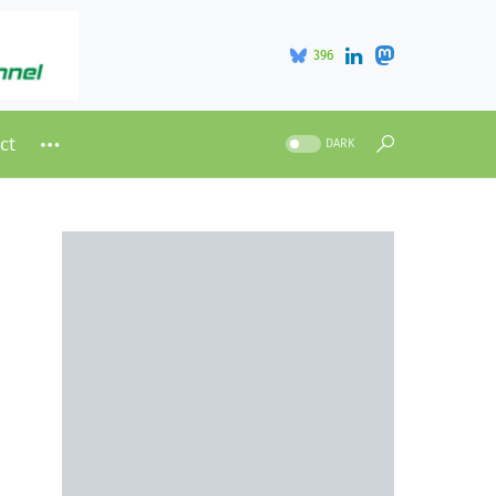
396
ct
DARK