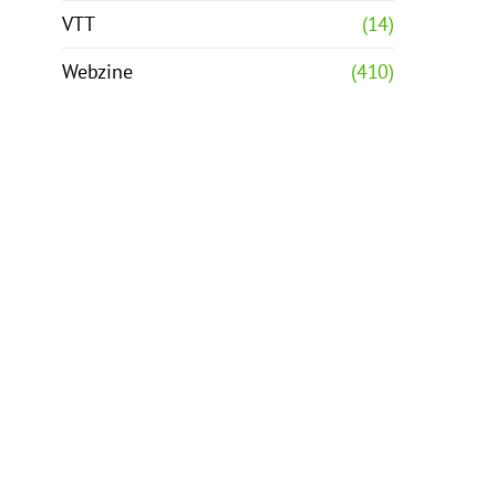
VTT
(14)
Webzine
(410)