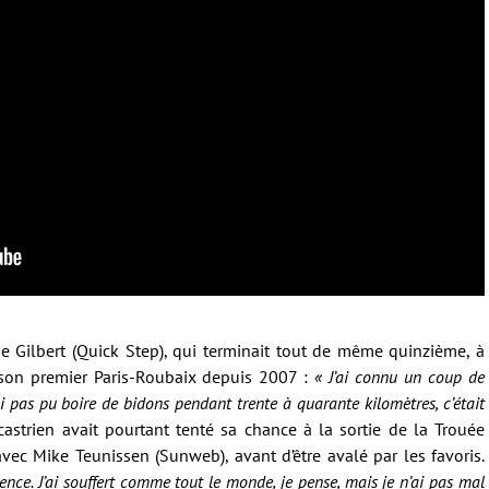
e Gilbert (Quick Step), qui terminait tout de même quinzième, à
 son premier Paris-Roubaix depuis 2007 :
« J’ai connu un coup de
i pas pu boire de bidons pendant trente à quarante kilomètres, c’était
strien avait pourtant tenté sa chance à la sortie de la Trouée
avec Mike Teunissen (Sunweb), avant d’être avalé par les favoris.
ce. J’ai souffert comme tout le monde, je pense, mais je n’ai pas mal