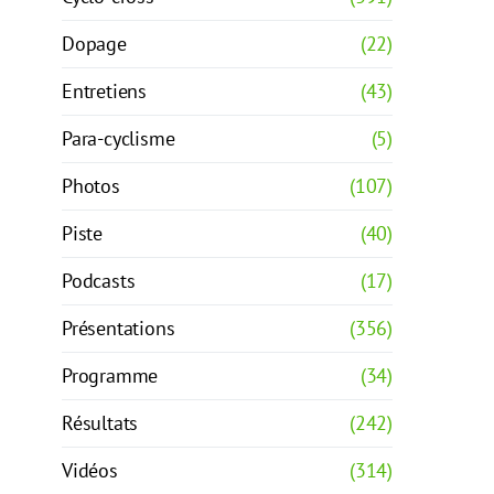
Dopage
(22)
Entretiens
(43)
Para-cyclisme
(5)
Photos
(107)
Piste
(40)
Podcasts
(17)
Présentations
(356)
Programme
(34)
Résultats
(242)
Vidéos
(314)