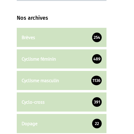
Nos archives
Brèves
254
Cyclisme féminin
489
Cyclisme masculin
1136
Cyclo-cross
391
Dopage
22