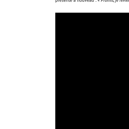
présente à nouveau :
« Promis, je revi