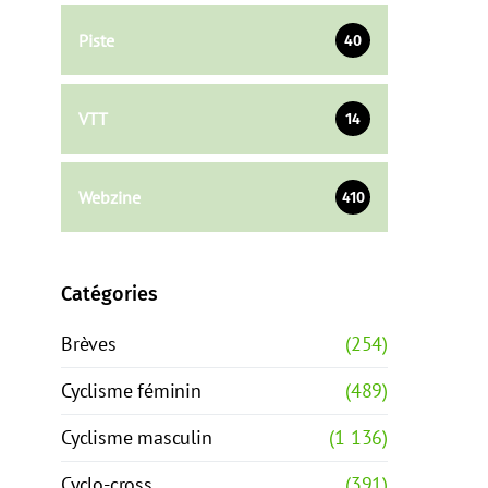
Piste
40
VTT
14
Webzine
410
Catégories
Brèves
(254)
Cyclisme féminin
(489)
Cyclisme masculin
(1 136)
Cyclo-cross
(391)