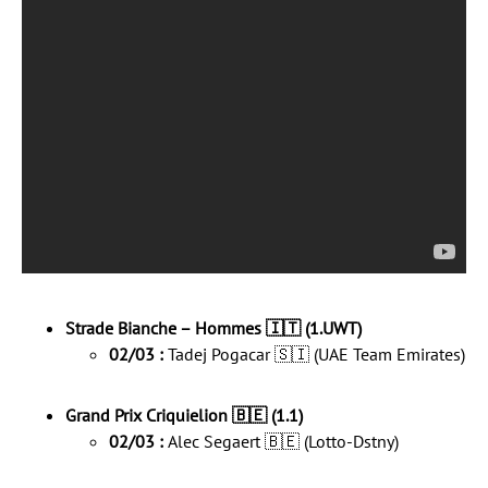
Strade Bianche – Hommes 🇮🇹 (1.UWT)
02/03 :
Tadej Pogacar 🇸🇮 (UAE Team Emirates)
Grand Prix Criquielion 🇧🇪 (1.1)
02/03 :
Alec Segaert 🇧🇪 (Lotto-Dstny)