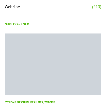
Webzine
(410)
ARTICLES SIMILAIRES
CYCLISME MASCULIN
RÉSULTATS
WEBZINE