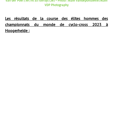
Van der Poel (1er) et Eli Iserbyt (3e) – Photo : Alain Vandepontseele/Alain
VDP Photography
Les résultats de la course des élites hommes des
championnats du monde de cyclo-cross 2023 à
Hoogerheide :