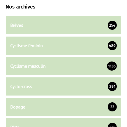
Nos archives
Brèves
254
Cyclisme féminin
489
Cyclisme masculin
1136
Cyclo-cross
391
Dopage
22