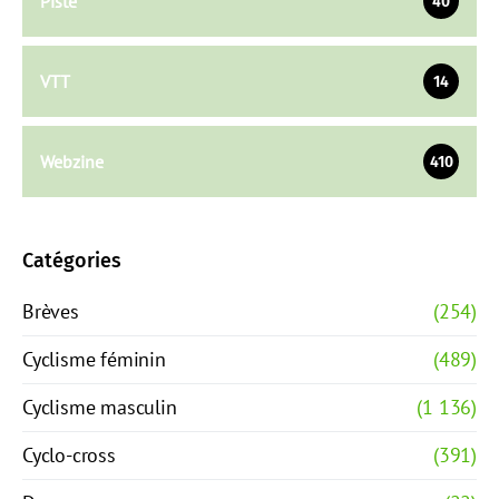
Piste
40
VTT
14
Webzine
410
Catégories
Brèves
(254)
Cyclisme féminin
(489)
Cyclisme masculin
(1 136)
Cyclo-cross
(391)