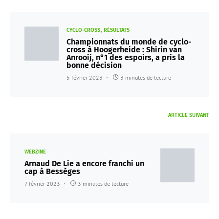
CYCLO-CROSS
RÉSULTATS
Championnats du monde de cyclo-
cross à Hoogerheide : Shirin van
Anrooij, n°1 des espoirs, a pris la
bonne décision
5 février 2023
3 minutes de lecture
ARTICLE SUIVANT
WEBZINE
Arnaud De Lie a encore franchi un
cap à Bessèges
7 février 2023
3 minutes de lecture