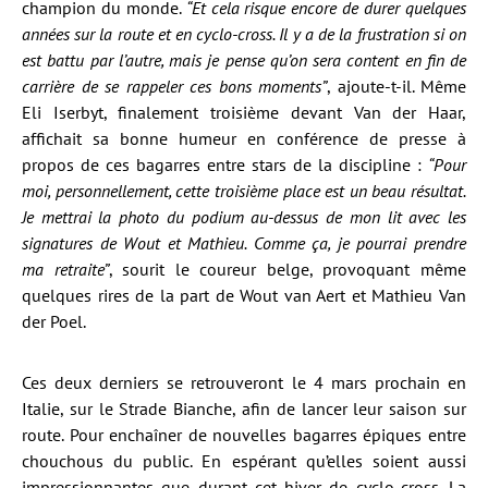
champion du monde.
“Et cela risque encore de durer quelques
années sur la route et en cyclo-cross. Il y a de la frustration si on
est battu par l’autre, mais je pense qu’on sera content en fin de
carrière de se rappeler ces bons moments”
, ajoute-t-il. Même
Eli Iserbyt, finalement troisième devant Van der Haar,
affichait sa bonne humeur en conférence de presse à
propos de ces bagarres entre stars de la discipline :
“Pour
moi, personnellement, cette troisième place est un beau résultat.
Je mettrai la photo du podium au-dessus de mon lit avec les
signatures de Wout et Mathieu. Comme ça, je pourrai prendre
ma retraite”
, sourit le coureur belge, provoquant même
quelques rires de la part de Wout van Aert et Mathieu Van
der Poel.
Ces deux derniers se retrouveront le 4 mars prochain en
Italie, sur le Strade Bianche, afin de lancer leur saison sur
route. Pour enchaîner de nouvelles bagarres épiques entre
chouchous du public. En espérant qu’elles soient aussi
impressionnantes que durant cet hiver de cyclo-cross. La