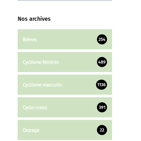
Nos archives
Brèves
254
Cyclisme féminin
489
Cyclisme masculin
1136
Cyclo-cross
391
Dopage
22