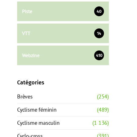
Piste
40
VTT
14
Webzine
410
Catégories
Brèves
(254)
Cyclisme féminin
(489)
Cyclisme masculin
(1 136)
Cyclo-cross
(391)