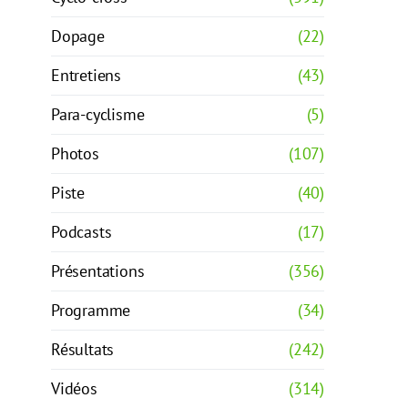
Dopage
(22)
Entretiens
(43)
Para-cyclisme
(5)
Photos
(107)
Piste
(40)
Podcasts
(17)
Présentations
(356)
Programme
(34)
Résultats
(242)
Vidéos
(314)