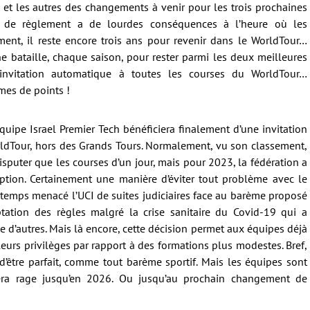
 et les autres des changements à venir pour les trois prochaines
on de règlement a de lourdes conséquences à l’heure où les
ent, il reste encore trois ans pour revenir dans le WorldTour…
ne bataille, chaque saison, pour rester parmi les deux meilleures
 invitation automatique à toutes les courses du WorldTour…
mes de points !
’équipe Israel Premier Tech bénéficiera finalement d’une invitation
rldTour, hors des Grands Tours. Normalement, vu son classement,
isputer que les courses d’un jour, mais pour 2023, la fédération a
tion. Certainement une manière d’éviter tout problème avec le
gtemps menacé l’UCI de suites judiciaires face au barème proposé
ation des règles malgré la crise sanitaire du Covid-19 qui a
 d’autres. Mais là encore, cette décision permet aux équipes déjà
eurs privilèges par rapport à des formations plus modestes. Bref,
 d’être parfait, comme tout barème sportif. Mais les équipes sont
era rage jusqu’en 2026. Ou jusqu’au prochain changement de