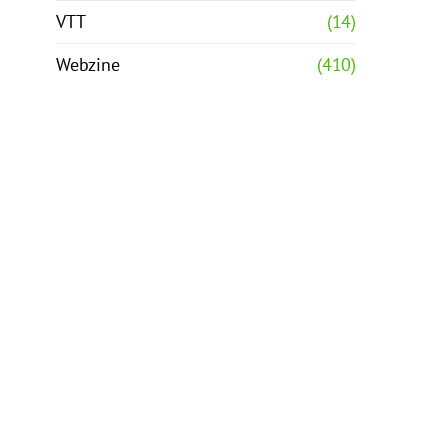
VTT
(14)
Webzine
(410)