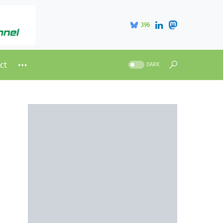
396
ct
DARK