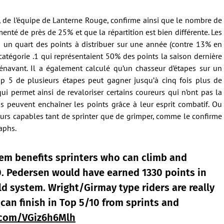
 de l’équipe de Lanterne Rouge, confirme ainsi que le nombre de
enté de près de 25% et que la répartition est bien différente. Les
 un quart des points à distribuer sur une année (contre 13% en
 catégorie .1 qui représentaient 50% des points la saison dernière
navant. Il a également calculé qu’un chasseur d’étapes sur un
p 5 de plusieurs étapes peut gagner jusqu’à cinq fois plus de
qui permet ainsi de revaloriser certains coureurs qui n’ont pas la
s peuvent enchaîner les points grâce à leur esprit combatif. Ou
urs capables tant de sprinter que de grimper, comme le confirme
aphs.
em benefits sprinters who can climb and
10. Pedersen would have earned 1330 points in
ld system. Wright/Girmay type riders are really
can finish in Top 5/10 from sprints and
r.com/VGiz6h6Mlh