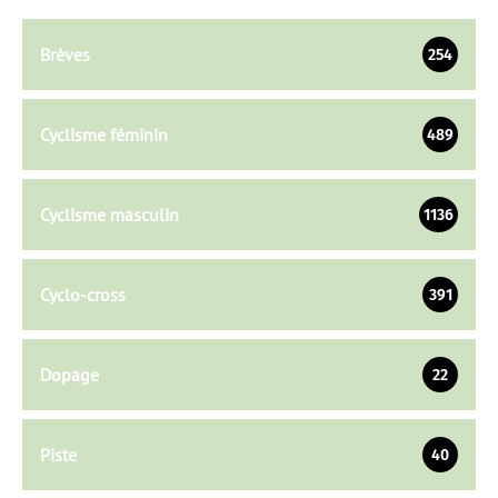
Brèves
254
Cyclisme féminin
489
Cyclisme masculin
1136
Cyclo-cross
391
Dopage
22
Piste
40