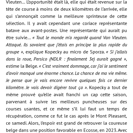
Vleuten… L’opportunité était là, elle qui était revenue sur la
tête de course à moins de deux kilomètres de l’arrivée, elle
qui s’annonçait comme la meilleure sprinteuse de cette
sélection. Il y avait cependant une coriace représentante
batave aux avant-postes. Une représentante qui aurait pu
être suivie…
« Tout le monde m’a regardé quand Van Vleuten.
Attaqué. Ils savaient que j’étais en principe la plus rapide du
groupe »
, explique Kopecky au micro de Sporza.
« Si j’allais
dans la roue, Persico (NDLR : finalement 3e) aurait gagné »
,
estime la Belge.
« C’est vraiment dommage, car j’ai le sentiment
d’avoir manqué une énorme chance. La chance de ma vie même.
Je pense que je vais encore revivre quelques fois ce dernier
kilomètre. Je vais devoir digérer tout ça »
. Kopecky a tout de
même prouvé qu’elle avait franchi un cap cette saison,
parvenant à suivre les meilleurs puncheuses sur des
courses usantes, et ce même s’il lui faut un temps de
récupération, comme ce fut le cas après le Mont Pleasant,
ce samedi. Alors, l’espoir est grand de retrouver la coureuse
belge dans une position favorable en Ecosse, en 2023. Avec