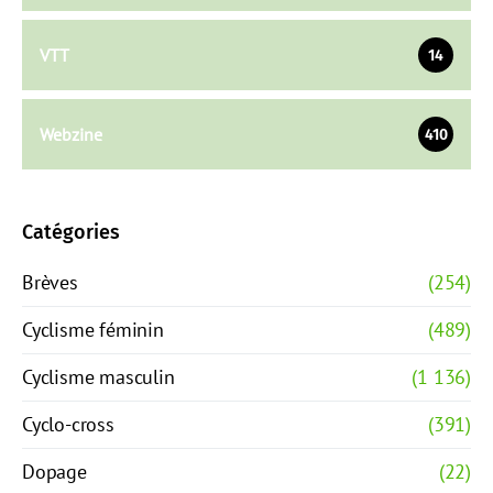
VTT
14
Webzine
410
Catégories
Brèves
(254)
Cyclisme féminin
(489)
Cyclisme masculin
(1 136)
Cyclo-cross
(391)
Dopage
(22)