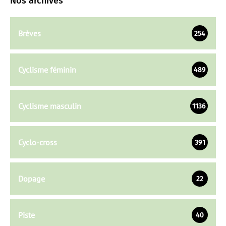
Nos archives
Brèves
254
Cyclisme féminin
489
Cyclisme masculin
1136
Cyclo-cross
391
Dopage
22
Piste
40