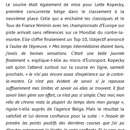
Le sourire était également de mise pour Lotte Kopecky,
première concurrente belge dans le classement à la
neuvième place. Celle qui a enchaîné les classiques et le
Tour de France féminin avec les championnats d’Europe sur
piste arrivait sans références sur ce Mondial du contre-la-
montre. Elle s’offre finalement un Top 10, l’objectif annoncé
à l’aube de l’épreuve.
« Mes temps intermédiaires étaient bons,
j’avais de bonnes sensations. C’était une belle journée
finalement »
, explique-t-elle au micro d’Eurosport. Kopecky
sait qu’on l’attend surtout sur la course en ligne, samedi
prochain.
« Je n’ai pas encore assez d’expérience sur le contre-
la-montre. Ce n’est pas évident de savoir si je repousse
suffisamment mes limites et savoir où elles se trouvent. Il faut
savoir bien gérer son effort, ce n’est pas si simple. Chez moi, mon
vélo de chrono resta la plupart du temps dans mon garage »
,
rigole-t-elle auprès de l’agence Belga. Mais le résultat la
satisfait et lui donne confiance pour la suite :
« J’essaie de
prendre les points positifs des dernières courses que j’ai pu
disputer, notamment la Vuelta. Je reste confiante. Et je sens que