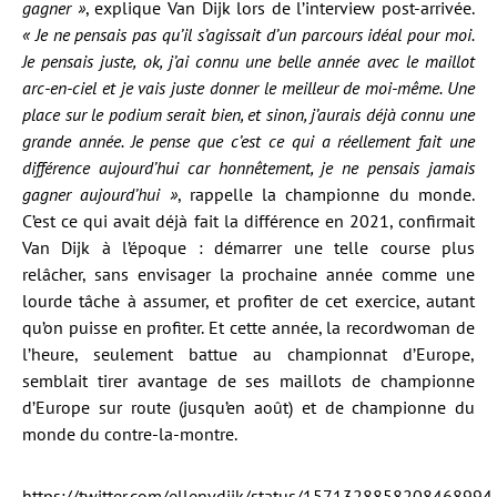
gagner »
, explique Van Dijk lors de l’interview post-arrivée.
« Je ne pensais pas qu’il s’agissait d’un parcours idéal pour moi.
Je pensais juste, ok, j’ai connu une belle année avec le maillot
arc-en-ciel et je vais juste donner le meilleur de moi-même. Une
place sur le podium serait bien, et sinon, j’aurais déjà connu une
grande année. Je pense que c’est ce qui a réellement fait une
différence aujourd’hui car honnêtement, je ne pensais jamais
gagner aujourd’hui »
, rappelle la championne du monde.
C’est ce qui avait déjà fait la différence en 2021, confirmait
Van Dijk à l’époque : démarrer une telle course plus
relâcher, sans envisager la prochaine année comme une
lourde tâche à assumer, et profiter de cet exercice, autant
qu’on puisse en profiter. Et cette année, la recordwoman de
l’heure, seulement battue au championnat d’Europe,
semblait tirer avantage de ses maillots de championne
d’Europe sur route (jusqu’en août) et de championne du
monde du contre-la-montre.
https://twitter.com/ellenvdijk/status/1571328858208468994