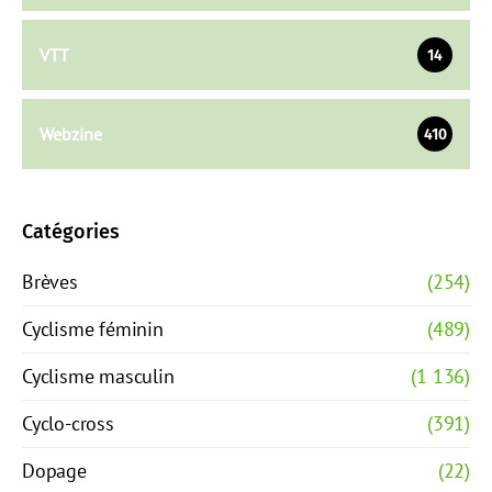
VTT
14
Webzine
410
Catégories
Brèves
(254)
Cyclisme féminin
(489)
Cyclisme masculin
(1 136)
Cyclo-cross
(391)
Dopage
(22)