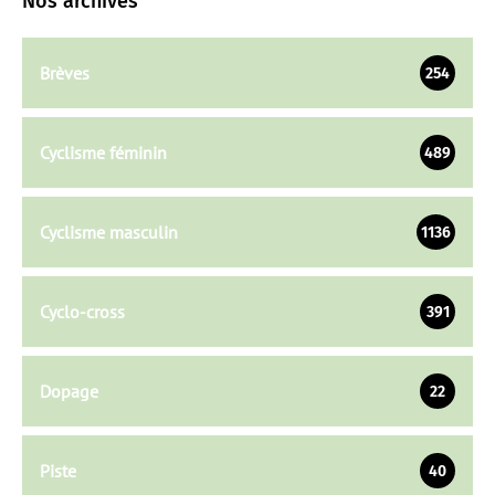
Nos archives
Brèves
254
Cyclisme féminin
489
Cyclisme masculin
1136
Cyclo-cross
391
Dopage
22
Piste
40