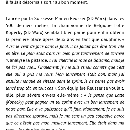
il fallait désormais sortir au bon moment.
Lancée par la Suissesse Marlen Reusser (SD Worx) dans les
500 derniers mètres, la championne de Belgique Lotte
Kopecky (SD Worx) semblait bien partie pour enfin obtenir
la première place après deux ans en tant que dauphine.
«
Avec le vent de face dans le final, il ne fallait pas être trop vite
en tête. Le plan était d’arriver bien plus tardivement de l’arrière
»
, analyse la pistarde.
« J’ai cherché la roue de Balsamo, mais je
ne l’ai pas vue… Finalement, je me suis rendu compte que c’est
elle qui a pris ma roue. Mon lancement était bon, mais j’ai
ensuite manqué de vitesse dans le sprint. Je ne pense pas avoir
lancé trop tôt, en tout cas »
. Son équipière Reusser se voulait,
elle, plus sévère envers elle-même :
« Je pense que Lotte
(Kopecky) peut gagner un tel sprint avec un bon lancement de
notre part. Elle a la puissance qu’il faut. Maintenant, je ne suis
pas directrice sportive, mais je me sens un peu coupable parce
que ce n’était pas mon meilleur lancement. Elle était dans ma
roue… Je suis désolée pour elle »
.