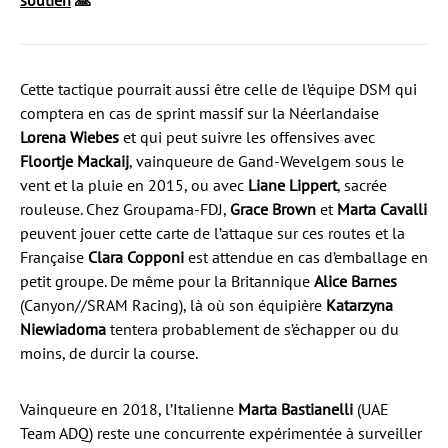
soutien
🙏
Cette tactique pourrait aussi être celle de l’équipe DSM qui
comptera en cas de sprint massif sur la Néerlandaise
Lorena Wiebes
et qui peut suivre les offensives avec
Floortje Mackaij
, vainqueure de Gand-Wevelgem sous le
vent et la pluie en 2015, ou avec
Liane Lippert
, sacrée
rouleuse. Chez Groupama-FDJ,
Grace Brown
et
Marta Cavalli
peuvent jouer cette carte de l’attaque sur ces routes et la
Française
Clara Copponi
est attendue en cas d’emballage en
petit groupe. De même pour la Britannique
Alice Barnes
(Canyon//SRAM Racing), là où son équipière
Katarzyna
Niewiadoma
tentera probablement de s’échapper ou du
moins, de durcir la course.
Vainqueure en 2018, l’Italienne
Marta Bastianelli
(UAE
Team ADQ) reste une concurrente expérimentée à surveiller