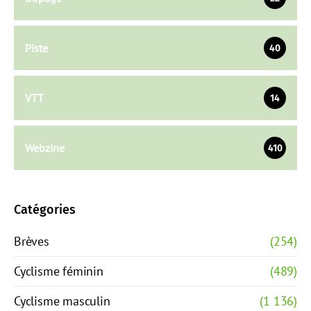
Piste
40
VTT
14
Webzine
410
Catégories
Brèves
(254)
Cyclisme féminin
(489)
Cyclisme masculin
(1 136)