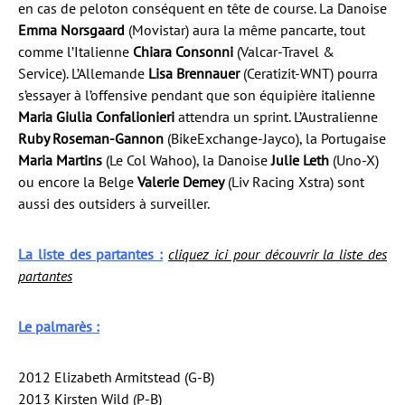
en cas de peloton conséquent en tête de course. La Danoise
Emma Norsgaard
(Movistar) aura la même pancarte, tout
comme l’Italienne
Chiara Consonni
(Valcar-Travel &
Service). L’Allemande
Lisa Brennauer
(Ceratizit-WNT) pourra
s’essayer à l’offensive pendant que son équipière italienne
Maria Giulia Confalionieri
attendra un sprint. L’Australienne
Ruby Roseman-Gannon
(BikeExchange-Jayco), la Portugaise
Maria Martins
(Le Col Wahoo), la Danoise
Julie Leth
(Uno-X)
ou encore la Belge
Valerie Demey
(Liv Racing Xstra) sont
aussi des outsiders à surveiller.
La liste des partantes :
cliquez ici pour découvrir la liste des
partantes
Le palmarès :
2012 Elizabeth Armitstead (G-B)
2013 Kirsten Wild (P-B)