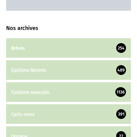
Nos archives
Brèves
254
Cyclisme féminin
489
Cyclisme masculin
1136
Cyclo-cross
391
Dopage
22