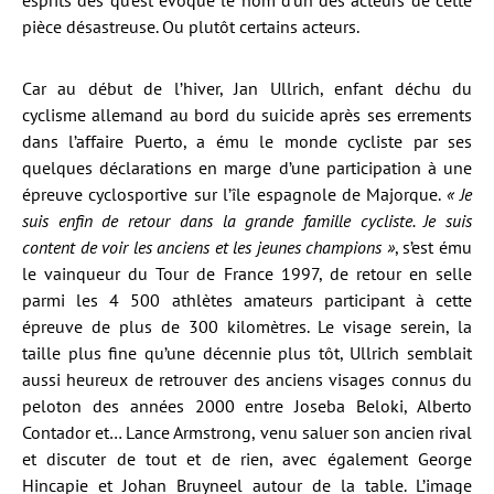
esprits dès qu’est évoqué le nom d’un des acteurs de cette
pièce désastreuse. Ou plutôt certains acteurs.
Car au début de l’hiver, Jan Ullrich, enfant déchu du
cyclisme allemand au bord du suicide après ses errements
dans l’affaire Puerto, a ému le monde cycliste par ses
quelques déclarations en marge d’une participation à une
épreuve cyclosportive sur l’île espagnole de Majorque.
« Je
suis enfin de retour dans la grande famille cycliste. Je suis
content de voir les anciens et les jeunes champions »
, s’est ému
le vainqueur du Tour de France 1997, de retour en selle
parmi les 4 500 athlètes amateurs participant à cette
épreuve de plus de 300 kilomètres. Le visage serein, la
taille plus fine qu’une décennie plus tôt, Ullrich semblait
aussi heureux de retrouver des anciens visages connus du
peloton des années 2000 entre Joseba Beloki, Alberto
Contador et… Lance Armstrong, venu saluer son ancien rival
et discuter de tout et de rien, avec également George
Hincapie et Johan Bruyneel autour de la table. L’image