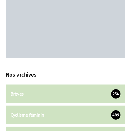
Nos archives
Brèves
254
Cyclisme féminin
489