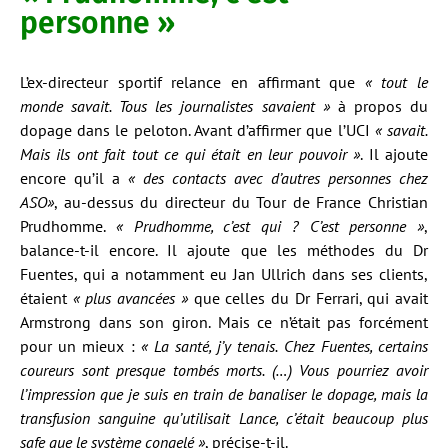
personne »
L’ex-directeur sportif relance en affirmant que
« tout le
monde savait. Tous les journalistes savaient »
à propos du
dopage dans le peloton. Avant d’affirmer que l’UCI
« savait.
Mais ils ont fait tout ce qui était en leur pouvoir »
. Il ajoute
encore qu’il a
« des contacts avec d’autres personnes chez
ASO»
, au-dessus du directeur du Tour de France Christian
Prudhomme.
« Prudhomme, c’est qui ? C’est personne »
,
balance-t-il encore. Il ajoute que les méthodes du Dr
Fuentes, qui a notamment eu Jan Ullrich dans ses clients,
étaient
« plus avancées »
que celles du Dr Ferrari, qui avait
Armstrong dans son giron. Mais ce n’était pas forcément
pour un mieux :
« La santé, j’y tenais. Chez Fuentes, certains
coureurs sont presque tombés morts. (…) Vous pourriez avoir
l’impression que je suis en train de banaliser le dopage, mais la
transfusion sanguine qu’utilisait Lance, c’était beaucoup plus
safe que le système congelé »
, précise-t-il.