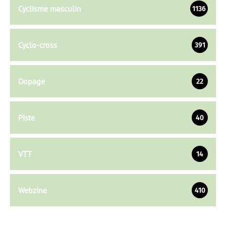
Cyclisme masculin
1136
Cyclo-cross
391
Dopage
22
Piste
40
VTT
14
Webzine
410