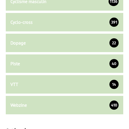
Cyclisme masculin
1136
Cyclo-cross
391
Dopage
22
Piste
40
VTT
14
Webzine
410