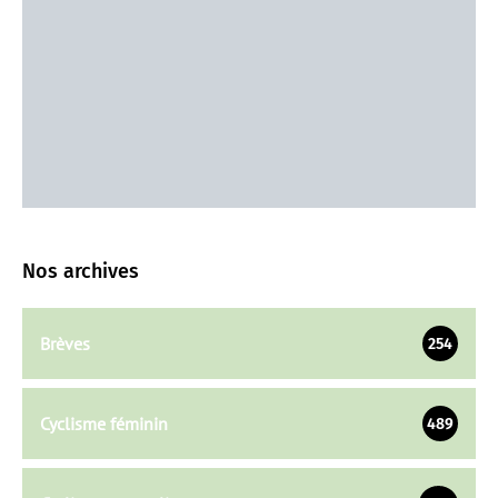
Nos archives
Brèves
254
Cyclisme féminin
489