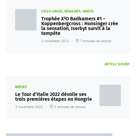
CYCLO-CROSS
RÉSULTATS
VIDÉOS
Trophée X²O Badkamers #1 –
Koppenbergcross : Honsinger crée
la sensation, Iserbyt survit à la
tempête
1 novembre 2021
7 minutes de lecture
ARTICLE SUIVANT
BRÈVES
Le Tour d’Italie 2022 dévoile ses
trois premières étapes en Hongrie
3 novembre 2021
3 minutes de lecture