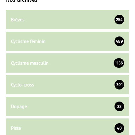
Nos archives
Brèves
254
Cyclisme féminin
489
Cyclisme masculin
1136
Cyclo-cross
391
Dopage
22
Piste
40