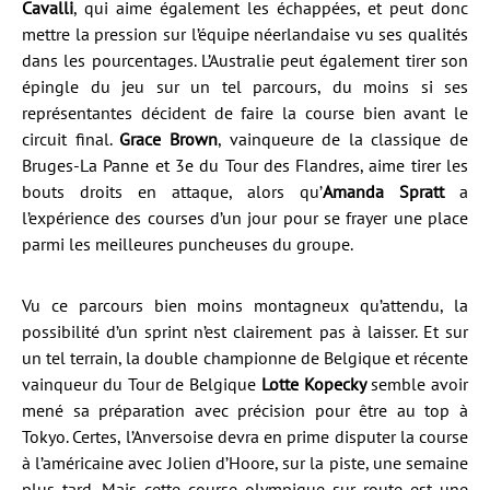
Cavalli
, qui aime également les échappées, et peut donc
mettre la pression sur l’équipe néerlandaise vu ses qualités
dans les pourcentages. L’Australie peut également tirer son
épingle du jeu sur un tel parcours, du moins si ses
représentantes décident de faire la course bien avant le
circuit final.
Grace Brown
, vainqueure de la classique de
Bruges-La Panne et 3e du Tour des Flandres, aime tirer les
bouts droits en attaque, alors qu’
Amanda Spratt
a
l’expérience des courses d’un jour pour se frayer une place
parmi les meilleures puncheuses du groupe.
Vu ce parcours bien moins montagneux qu’attendu, la
possibilité d’un sprint n’est clairement pas à laisser. Et sur
un tel terrain, la double championne de Belgique et récente
vainqueur du Tour de Belgique
Lotte Kopecky
semble avoir
mené sa préparation avec précision pour être au top à
Tokyo. Certes, l’Anversoise devra en prime disputer la course
à l’américaine avec Jolien d’Hoore, sur la piste, une semaine
plus tard. Mais cette course olympique sur route est une