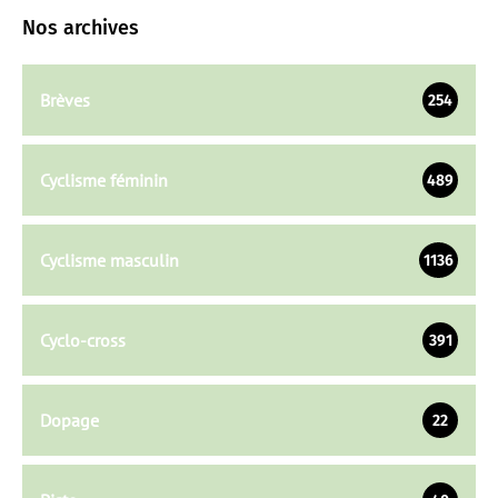
Nos archives
Brèves
254
Cyclisme féminin
489
Cyclisme masculin
1136
Cyclo-cross
391
Dopage
22