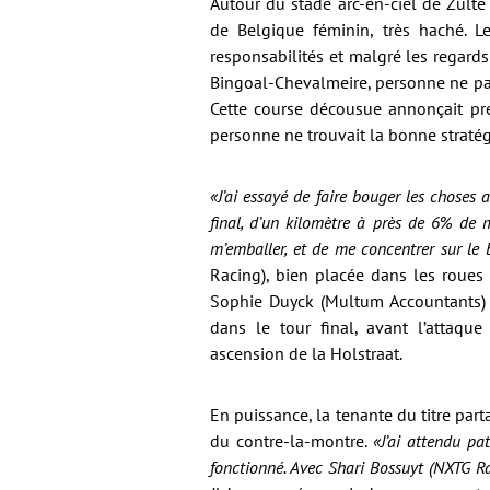
Autour du stade arc-en-ciel de Zult
de Belgique féminin, très haché. L
responsabilités et malgré les regard
Bingoal-Chevalmeire, personne ne pa
Cette course décousue annonçait pre
personne ne trouvait la bonne stratég
«J’ai essayé de faire bouger les choses
final, d’un kilomètre à près de 6% de m
m’emballer, et de me concentrer sur le
Racing), bien placée dans les roues 
Sophie Duyck (Multum Accountants) da
dans le tour final, avant l’attaqu
ascension de la Holstraat.
En puissance, la tenante du titre par
du contre-la-montre.
«J’ai attendu pa
fonctionné. Avec Shari Bossuyt (NXTG Rac