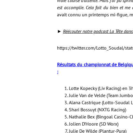
vraie course d’attente. Mais j’ai pu sprin
est accomplie. Cela fait du bien et me
avait connu un printemps mi-figue, mi
►
Réécouter notre podcast La Tête dans
https://twitter.com/Lotto_Soudal/
Résultats du championnat de Belgiqu
:
Lotte Kopecky (Liv Racing) en 
Julie Van de Velde (Team Jumb
Alana Castrique (Lotto-Soudal L
Shari Bossuyt (NXTG Racing)
Nathalie Bex (Bingoal Casino-C
Jolien D’Hoore (SD Worx)
Julie De Wilde (Plantur-Pura)