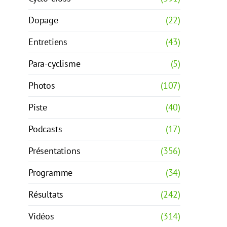
Dopage
(22)
Entretiens
(43)
Para-cyclisme
(5)
Photos
(107)
Piste
(40)
Podcasts
(17)
Présentations
(356)
Programme
(34)
Résultats
(242)
Vidéos
(314)