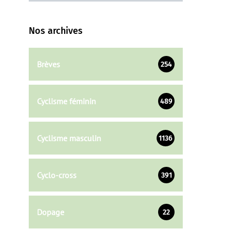
Nos archives
Brèves
254
Cyclisme féminin
489
Cyclisme masculin
1136
Cyclo-cross
391
Dopage
22