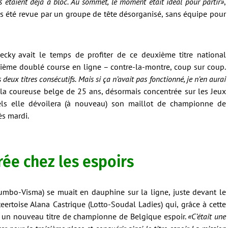
s étaient déjà à bloc. Au sommet, le moment était idéal pour partir»
,
us été revue par un groupe de tête désorganisé, sans équipe pour
cky avait le temps de profiter de ce deuxième titre national
uxième doublé course en ligne – contre-la-montre, coup sur coup.
deux titres consécutifs. Mais si ça n’avait pas fonctionné, je n’en aurai
 la coureuse belge de 25 ans, désormais concentrée sur les Jeux
ls elle dévoilera (à nouveau) son maillot de championne de
ès mardi.
rée chez les espoirs
Jumbo-Visma) se muait en dauphine sur la ligne, juste devant le
ertoise Alana Castrique (Lotto-Soudal Ladies) qui, grâce à cette
fre un nouveau titre de championne de Belgique espoir.
«C’était une