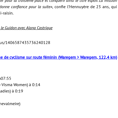
ter pour la troisième place et conquérir ainsi le titre espoir. La mission
 donne confiance pour la suite»
, confie l’Hennuyère de 23 ans, qui
-raisin.
 le Guidon avec Alana Castrique
status/1406587435736240128
e de cyclisme sur route féminin (Waregem > Waregem, 122,4 km)
3h07:55
o-Visma Women) à 0:14
adies) à 0:19
hevalmeire)