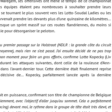
e Waregem, les offensives ont mené le tempo de ce championnat
es équipes étaient peu nombreuses à souhaiter prendre leurs
s se tournant le plus souvent vers les Lotto-Soudal Ladies ou les
rvenait prendre les devants plus d’une quinzaine de kilomètres…
sque un sprint massif sur ces routes flandriennes, du moins si
ie pour désorganiser le peloton.
 au premier passage sur la Holstraat (NDLR : la grande côte du circuit
oyenne), mais rien ne s’est passé. J’ai ensuite décidé de ne pas trop
 bon moment pour faire un gros effort»
, confirme Lotte Kopecky (Liv
durant les attaques suivantes, dont celle de la rouleuse d’Ann-
ns l’avant-dernier tour. Cette dernière était finalement reprise
e décisive de… Kopecky, parfaitement lancée après la dernière
tait en puissance, confirmant son titre de championne de Belgique
tiemment, avec l’objectif d’aller jusqu’au sommet. Cela a parfaitement
ing) devant moi, le rythme dans le groupe de tête était très élevé, et