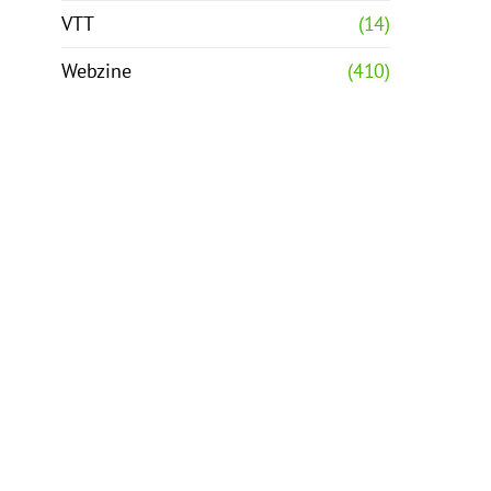
VTT
(14)
Webzine
(410)