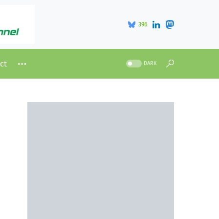
396
ct
DARK