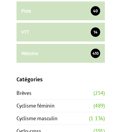
Piste
40
VTT
14
Webzine
410
Catégories
Brèves
(254)
Cyclisme féminin
(489)
Cyclisme masculin
(1 136)
Cyclo-cross
(391)