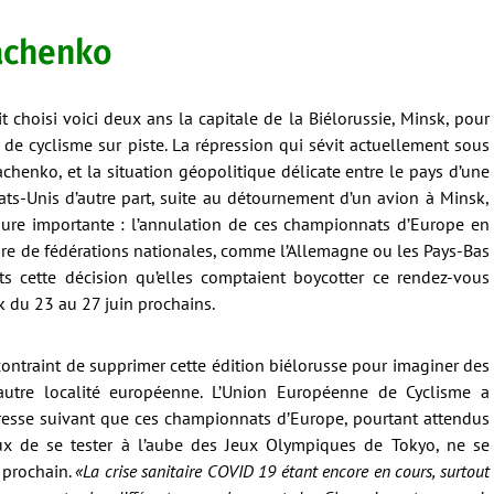
achenko
 choisi voici deux ans la capitale de la Biélorussie, Minsk, pour
 de cyclisme sur piste. La répression qui sévit actuellement sous
chenko, et la situation géopolitique délicate entre le pays d’une
tats-Unis d’autre part, suite au détournement d’un avion à Minsk,
ure importante : l’annulation de ces championnats d’Europe en
mbre de fédérations nationales, comme l’Allemagne ou les Pays-Bas
s cette décision qu’elles comptaient boycotter ce rendez-vous
k du 23 au 27 juin prochains.
contraint de supprimer cette édition biélorusse pour imaginer des
utre localité européenne. L’Union Européenne de Cyclisme a
sse suivant que ces championnats d’Europe, pourtant attendus
x de se tester à l’aube des Jeux Olympiques de Tokyo, ne se
 prochain.
«La crise sanitaire COVID 19 étant encore en cours, surtout