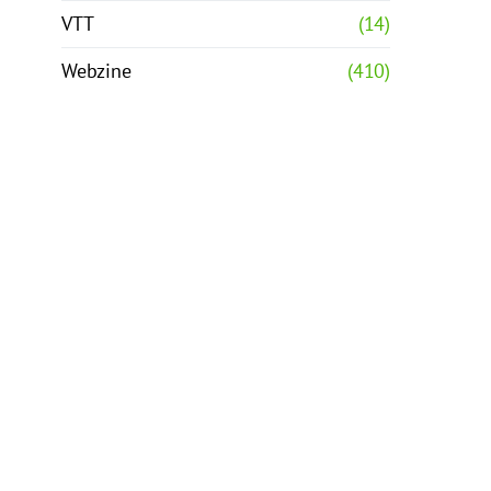
VTT
(14)
Webzine
(410)