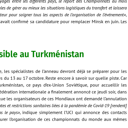
yages entre les différents pays, le report des Championnats au mois
es de gérer au mieux les situations logistiques du transfert et laissera
teur pour soigner tous les aspects de l’organisation de l’événement»
,
k avait confirmé sa candidature pour remplacer Minsk en juin. Les
sible au Turkménistan
 les spécialistes de l’anneau devront déjà se préparer pour les
u 13 au 17 octobre. Reste encore à savoir sur quelle piste. Car
urkménistan, ce pays d’ex-Union Soviétique, pour accueillir les
fédération internationale a finalement annoncé ce jeudi soir, dans
ue les organisateurs de ces Mondiaux ont demandé l’annulation
tes et restrictions sanitaires liées à la pandémie de Covid-19 [rendent]
ns le pays»
, indique simplement l’UCI qui annonce des contacts
ssurer l’organisation de ces championnats du monde aux mêmes