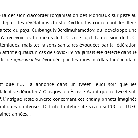
e la décision d’accorder l’organisation des Mondiaux sur piste au
t depuis
les révélations du site Cyclingtips
concernant les liens
 à la tête du pays, Gurbanguly Berdimuhamedov, qui développe une
’à recevoir les honneurs de l’UCI à ce sujet. La décision de l’UCI
lémiques, mais les raisons sanitaires évoquées par la fédération
n affirme qu’aucun cas de Covid-19 n’a jamais été détecté dans le
mie de
«pneumonie»
évoquée par les rares médias indépendant
est que l’UCI a annoncé dans un tweet, jeudi soir, que les
aient se dérouler à Glasgow, en Écosse. Avant que ce tweet soit
ef, l’intrigue reste ouverte concernant ces championnats imaginés
tiques douteuses. Difficile toutefois de savoir si l’UCI et l’UEC
chaines années…