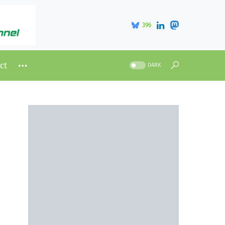
396
ct
DARK