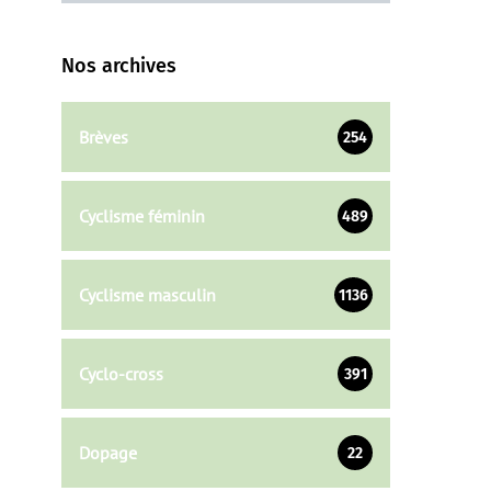
Nos archives
Brèves
254
Cyclisme féminin
489
Cyclisme masculin
1136
Cyclo-cross
391
Dopage
22