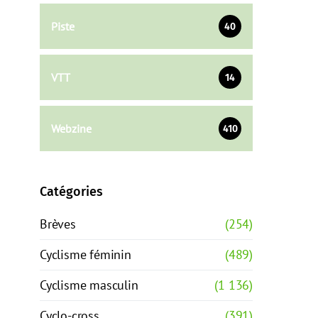
Piste
40
VTT
14
Webzine
410
Catégories
Brèves
(254)
Cyclisme féminin
(489)
Cyclisme masculin
(1 136)
Cyclo-cross
(391)