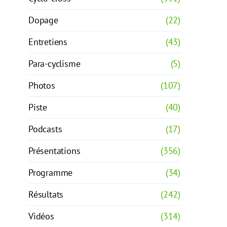
Dopage
(22)
Entretiens
(43)
Para-cyclisme
(5)
Photos
(107)
Piste
(40)
Podcasts
(17)
Présentations
(356)
Programme
(34)
Résultats
(242)
Vidéos
(314)