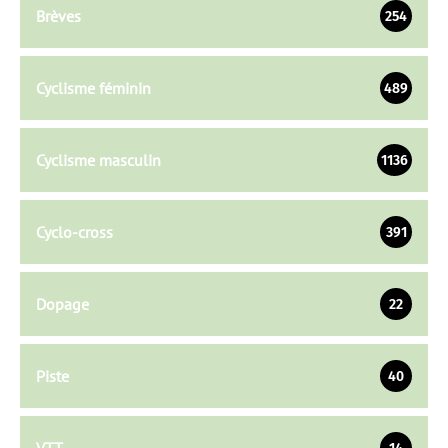
Brèves
254
Cyclisme féminin
489
Cyclisme masculin
1136
Cyclo-cross
391
Dopage
22
Piste
40