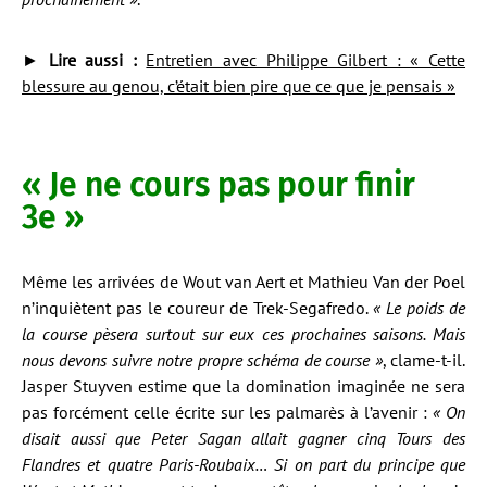
►
Lire aussi :
Entretien avec Philippe Gilbert : « Cette
blessure au genou, c’était bien pire que ce que je pensais »
« Je ne cours pas pour finir
3e »
Même les arrivées de Wout van Aert et Mathieu Van der Poel
n’inquiètent pas le coureur de Trek-Segafredo.
«
Le poids de
la course pèsera surtout sur eux ces prochaines saisons. Mais
nous devons suivre notre propre schéma de course »
, clame-t-il.
Jasper Stuyven estime que la domination imaginée ne sera
pas forcément celle écrite sur les palmarès à l’avenir :
« On
disait aussi que Peter Sagan allait gagner cinq Tours des
Flandres et quatre Paris-Roubaix… Si on part du principe que