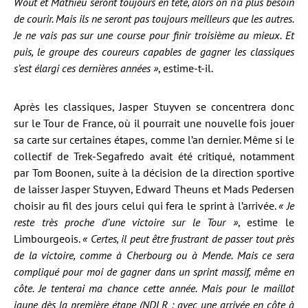
Wout et Mathieu seront toujours en tête, alors on n’a plus besoin
de courir. Mais ils ne seront pas toujours meilleurs que les autres.
Je ne vais pas sur une course pour finir troisième au mieux.
Et
puis, le groupe des coureurs capables de gagner les classiques
s’est élargi ces dernières années »
, estime-t-il.
Après les classiques, Jasper Stuyven se concentrera donc
sur le Tour de France, où il pourrait une nouvelle fois jouer
sa carte sur certaines étapes, comme l’an dernier. Même si le
collectif de Trek-Segafredo avait été critiqué, notamment
par Tom Boonen, suite à la décision de la direction sportive
de laisser Jasper Stuyven, Edward Theuns et Mads Pedersen
choisir au fil des jours celui qui fera le sprint à l’arrivée.
« Je
reste très proche d’une victoire sur le Tour »
, estime le
Limbourgeois.
« Certes, il peut être frustrant de passer tout près
de la victoire, comme à Cherbourg ou à Mende. Mais ce sera
compliqué pour moi de gagner dans un sprint massif, même en
côte. Je tenterai ma chance cette année. Mais pour le maillot
jaune dès la première étape (NDLR : avec une arrivée en côte à