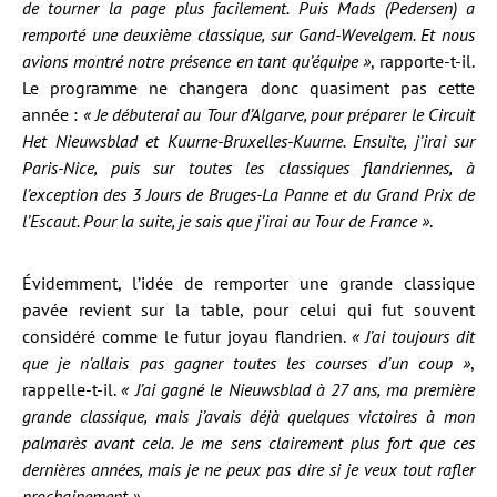
de tourner la page plus facilement. Puis Mads (Pedersen) a
remporté une deuxième classique, sur Gand-Wevelgem. Et nous
avions montré notre présence en tant qu’équipe »
, rapporte-t-il.
Le programme ne changera donc quasiment pas cette
année :
« Je débuterai au Tour d’Algarve, pour préparer le Circuit
Het Nieuwsblad et Kuurne-Bruxelles-Kuurne. Ensuite, j’irai sur
Paris-Nice, puis sur toutes les classiques flandriennes, à
l’exception des 3 Jours de Bruges-La Panne et du G
rand Prix
de
l’Escaut. Pour la suite, je sais que j’irai au Tour de France »
.
Évidemment, l’idée de remporter une grande classique
pavée revient sur la table, pour celui qui fut souvent
considéré comme le futur joyau flandrien.
« J’ai toujours dit
que je n’allais pas gagner toutes les courses d’un coup »
,
rappelle-t-il.
« J’ai gagné le Nieuwsblad à 27 ans, ma première
grande classique, mais j’avais déjà quelques victoires à mon
palmarès avant cela. Je me sens clairement plus fort que ces
dernières années, mais je ne peux pas dire si je veux tout rafler
prochainement »
.