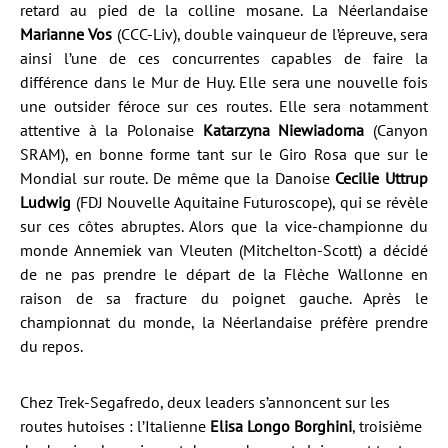
retard au pied de la colline mosane. La Néerlandaise
Marianne Vos
(CCC-Liv), double vainqueur de l’épreuve, sera
ainsi l’une de ces concurrentes capables de faire la
différence dans le Mur de Huy. Elle sera une nouvelle fois
une outsider féroce sur ces routes. Elle sera notamment
attentive à la Polonaise
Katarzyna Niewiadoma
(Canyon
SRAM), en bonne forme tant sur le Giro Rosa que sur le
Mondial sur route. De même que la Danoise
Cecilie Uttrup
Ludwig
(FDJ Nouvelle Aquitaine Futuroscope), qui se révèle
sur ces côtes abruptes. Alors que la vice-championne du
monde Annemiek van Vleuten (Mitchelton-Scott) a décidé
de ne pas prendre le départ de la Flèche Wallonne en
raison de sa fracture du poignet gauche. Après le
championnat du monde, la Néerlandaise préfère prendre
du repos.
Chez Trek-Segafredo, deux leaders s’annoncent sur les
routes hutoises : l’Italienne
Elisa Longo Borghini
, troisième