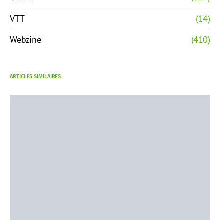
VTT
(14)
Webzine
(410)
ARTICLES SIMILAIRES