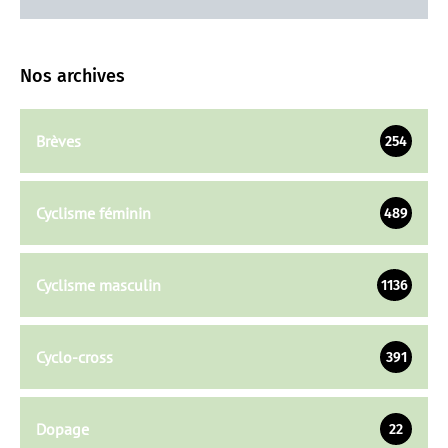
Nos archives
Brèves
254
Cyclisme féminin
489
Cyclisme masculin
1136
Cyclo-cross
391
Dopage
22